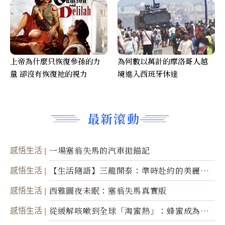
上帝為什麼只恢復參孫的力
為何數以萬計的摩洛哥人越
量 卻沒有恢復祂的視力
境進入西班牙休達
最新滾動
感悟生活
一場塞翁失馬的汽車拋錨記
感悟生活
【生活隨語】三龍開泰：準時赴約的美麗震
撼
感悟生活
西雅圖夜未眠：塞翁失馬真實版
感悟生活
從緩解咳嗽到全球「淘蜜熱」：蜂蜜成為健
康產業前沿商品