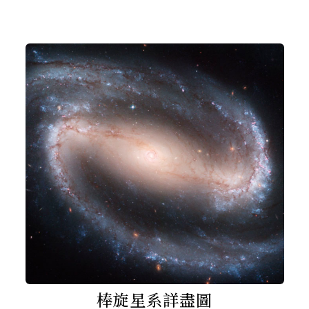
棒旋星系詳盡圖