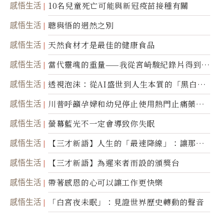
感悟生活
10名兒童死亡可能與新冠疫苗接種有關
感悟生活
聰與悟的迥然之別
感悟生活
天然食材才是最佳的健康食品
感悟生活
當代靈魂的重量——我從宮崎駿紀錄片得到的
省思
感悟生活
透視泡沫：從AI盛世到人生本質的「黑白一
瞬」
感悟生活
川普呼籲孕婦和幼兒停止使用熱門止痛藥泰
諾
感悟生活
螢幕藍光不一定會導致你失眠
感悟生活
【三才新語】人生的「最速降線」：讓那道
光，帶你滑向自己
感悟生活
【三才新語】為遲來者而設的頒獎台
感悟生活
帶著感恩的心可以讓工作更快樂
感悟生活
「白宮夜未眠」：見證世界歷史轉動的聲音