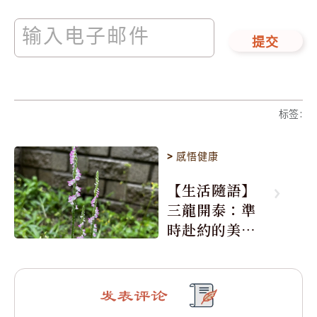
提交
标签
:
>
感悟健康
【生活隨語】
三龍開泰：準
時赴約的美麗
震撼
发表评论