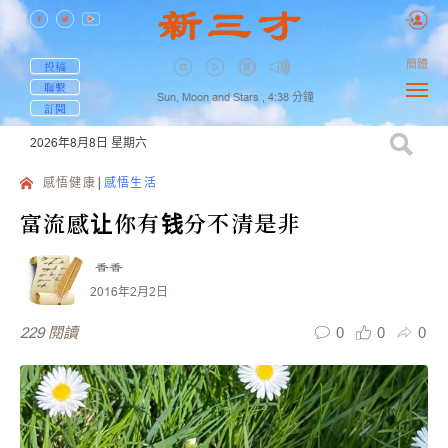
簡體
投稿
聯繫
Sun, Moon and Stars ,
4:38
分鐘
訂閱
2026年8月8日
星期六
感悟健康
感悟生活
富流感让你有钱分不清是非
香香
2016年2月2日
0
0
0
229
閱讀