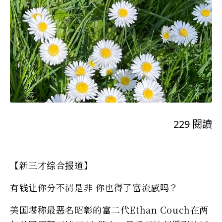
229
閱讀
【新三才综合报道】
有钱让你分不清是非 你也得了富流感吗？
美国堪称最恶名昭彰的富二代Ethan Couch在两