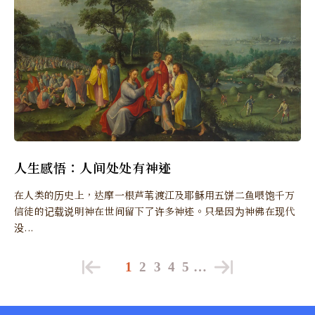
人生感悟：人间处处有神迹
在人类的历史上，达摩一根芦苇渡江及耶稣用五饼二鱼喂饱千万
信徒的记载说明神在世间留下了许多神迹。只是因为神佛在现代
没...
1
2
3
4
5
…