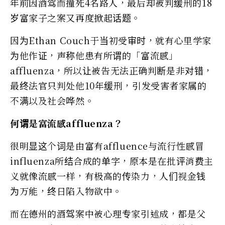
年前因酒驾而撞死4名路人，最后却被判缓刑的18
岁富家子之案又再度掀起话题。
因为Ethan Couch于当初受审时，就有心里学家
为他作证，声称他患有所谓的「富流感」
affluenza，所以让被告无法正确判断是非对错，
最终法官只判处他10年缓刑，引发受害者家属的
不满以及社会哗然。
何谓是富流感affluenza？
很明显这个词是由富有affluence与流行性感冒
influenza所结合成的单字，原本是在批评消费主
义就像流感一样，有极高的传染力，人们视金钱
为万能，终日陷入物欲中。
而在德州的酒驾案中被心理专家引述成，都是父