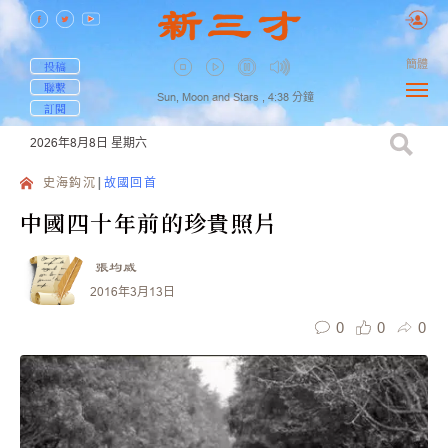
簡體
投稿
聯繫
Sun, Moon and Stars ,
4:38
分鐘
訂閱
2026年8月8日
星期六
史海鈎沉
故國回首
中國四十年前的珍貴照片
張均威
2016年3月13日
0
0
0