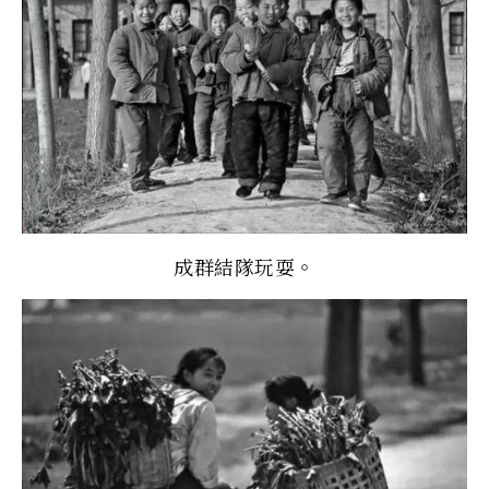
成群結隊玩耍。