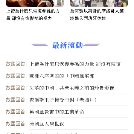
上帝為什麼只恢復參孫的力
為何數以萬計的摩洛哥人越
量 卻沒有恢復祂的視力
境進入西班牙休達
最新滾動
故國回首
上帝為什麼只恢復參孫的力量 卻沒有恢復祂
的視力
故國回首
歐洲六座奢華的「中國風宅邸」
故國回首
失落的中國：共產主義之前的珍貴影像
故國回首
查爾斯王子接受冊封（老照片）
故國回首
英國風景畫中的工業革命
故國回首
清朝巨人詹世釵