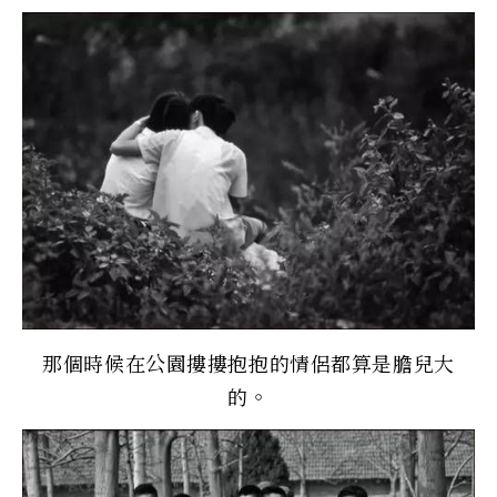
那個時候在公園摟摟抱抱的情侶都算是膽兒大
的。