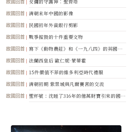
故國回首
女傭的守護神︰聖齊塔
故國回首
清朝末年中國的影像
故國回首
民國初年外資銀行剪影
故國回首
戰爭摧毀的十件重要文物
故國回首
寫下《動物農莊》和《一九八四》的英國作
家喬治．歐威爾
故國回首
法蘭西皇后 歐仁妮·蒙蒂霍
故國回首
15件價值不菲的維多利亞時代禮服
故國回首
清朝初期 紫禁城與凡爾賽宮的交流
故國回首
聖杯號：沈睡了316年的億萬財寶引來的國際
糾紛