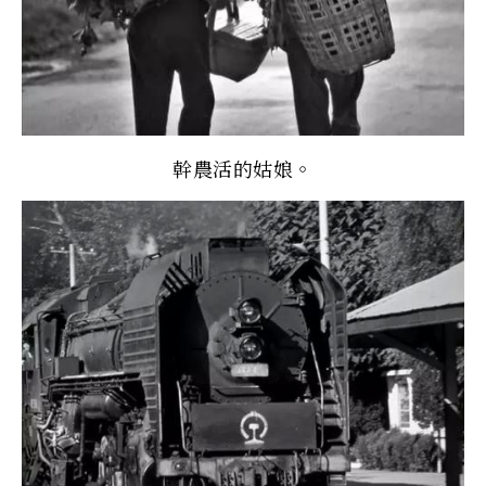
幹農活的姑娘。