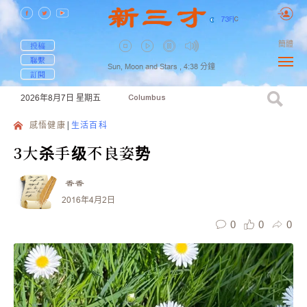
73
F
|
C
簡體
投稿
聯繫
Sun, Moon and Stars ,
4:38
分鐘
訂閱
2026年8月7日
星期五
Columbus
感悟健康
生活百科
3大杀手级不良姿势
香香
2016年4月2日
0
0
0