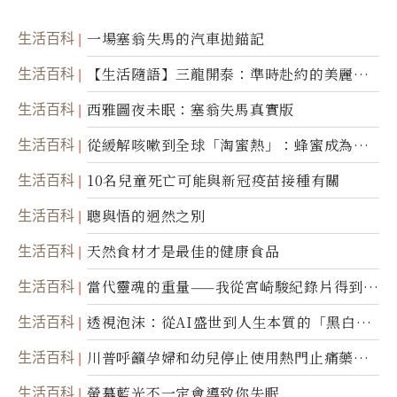
生活百科
一場塞翁失馬的汽車拋錨記
生活百科
【生活隨語】三龍開泰：準時赴約的美麗震
撼
生活百科
西雅圖夜未眠：塞翁失馬真實版
生活百科
從緩解咳嗽到全球「淘蜜熱」：蜂蜜成為健
康產業前沿商品
生活百科
10名兒童死亡可能與新冠疫苗接種有關
生活百科
聰與悟的迥然之別
生活百科
天然食材才是最佳的健康食品
生活百科
當代靈魂的重量——我從宮崎駿紀錄片得到的
省思
生活百科
透視泡沫：從AI盛世到人生本質的「黑白一
瞬」
生活百科
川普呼籲孕婦和幼兒停止使用熱門止痛藥泰
諾
生活百科
螢幕藍光不一定會導致你失眠