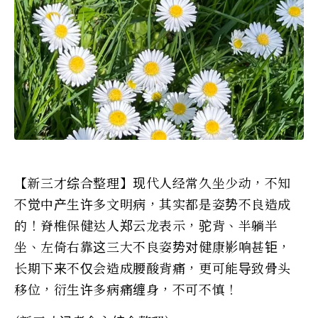
【新三才综合整理】现代人经常久坐少动，不知
不觉中产生许多文明病，其实都是姿势不良造成
的！脊椎保健达人郑云龙表示，驼背、半躺半
坐、左倚右靠这三大不良姿势对健康影响甚钜，
长期下来不仅会造成腰酸背痛，更可能导致骨头
移位，衍生许多病痛缠身，不可不慎！