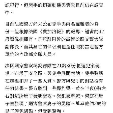
認犯行，但兇手的切確動機與背景目前仍在調查
中。
目前法國警方尚未公布兇手與兩名罹難者的身
份，但根據法國《費加洛報》的報導，遇害的42
歲警隊指揮官，是派駐附近的高速公路交警大隊
副隊長，而其身亡的伴侶則也是任職於當地警方
單位的內政部文職人員。
法國國家警察精銳部隊在21點30分抵達犯案現
場，布設了安全區，與兇手展開對話，兇手聲稱
在房裡扣押了一些人質。警方與兇手的對話沒有
任何結果。警方聽到一些爆炸聲，並在半夜0點左
右對這所房子發起進攻。兇犯被擊斃。警察在房
子里發現了遇害警官妻子的屍體。萬幸他們3歲的
兒子倖免遇難，但受到驚嚇。