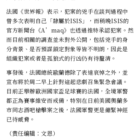
法國《世界報》表示，犯案的兇手在談判過程中
曾多次表明自己「隸屬於ISIS」，而稍晚ISIS的
官方新聞台《A’maq》也透過推特承認犯案。然
而目前相關的調查並未對外公開，包括兇手的身
分背景、是否預謀鎖定對象等皆不明朗，因此是
組織犯案或者是孤狼式的行凶仍有待釐清。
事發後，法國總統歐蘭德除了表達哀悼之外，並
宣布將於周二早上針對這起悲劇召集緊急會議。
目前正舉辦歐洲國家盃足球賽的法國，全境軍警
都正為賽事維安而戒備，特別在日前美國奧蘭多
市同志酒吧槍擊案之後，法國軍警更是繃緊神經
已待威脅。
（责任编辑：文恩）