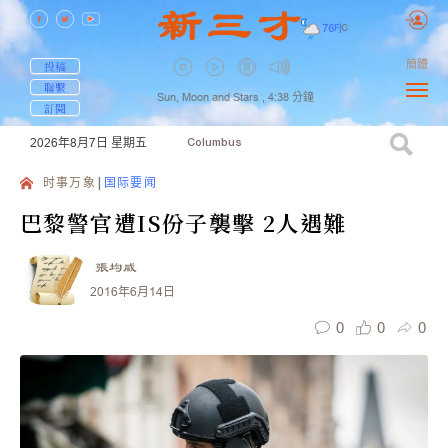
76
F
|
C
簡體
投稿
聯繫
Sun, Moon and Stars ,
4:38
分鐘
訂閱
2026年8月7日
星期五
Columbus
时事万象
国际要闻
巴黎警官遭IS份子襲擊 2人遇難
張均威
2016年6月14日
0
0
0