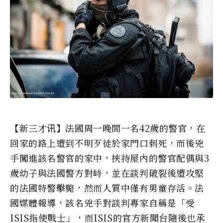
【新三才讯】法國周一晚間一名42歲的警官，在
回家的路上遭到不明歹徒於家門口刺死，而後兇
手闖進該名警官的家中，挾持屋內的警官配偶與3
歲幼子與法國警方對峙，並在談判破裂後遭攻堅
的法國特警擊斃，然而人質中僅有男童存活。法
國媒體報導，該名兇手對談判專家自稱是「受
ISIS指使戰士」，而ISIS的官方新聞台隨後也承