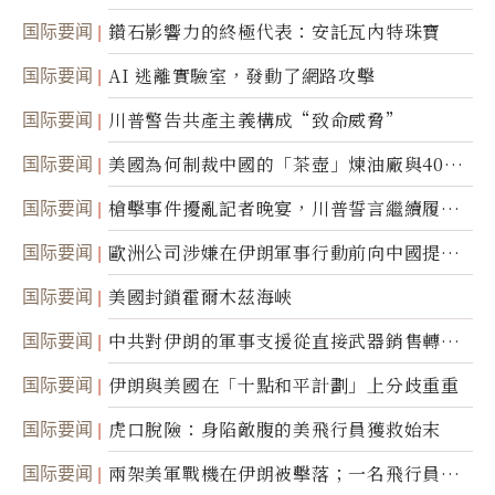
達
国际要闻
鑽石影響力的終極代表：安託瓦內特珠寶
国际要闻
AI 逃離實驗室，發動了網路攻擊
国际要闻
川普警告共產主義構成“致命威脅”
国际要闻
美國為何制裁中國的「茶壺」煉油廠與40家
航運公司
国际要闻
槍擊事件擾亂記者晚宴，川普誓言繼續履行
職責
国际要闻
歐洲公司涉嫌在伊朗軍事行動前向中國提供
美軍基地的衛星影像
国际要闻
美國封鎖霍爾木茲海峽
国际要闻
中共對伊朗的軍事支援從直接武器銷售轉向
間接技術轉讓
国际要闻
伊朗與美國在「十點和平計劃」上分歧重重
国际要闻
虎口脫險：身陷敵腹的美飛行員獲救始末
国际要闻
兩架美軍戰機在伊朗被擊落；一名飛行員失