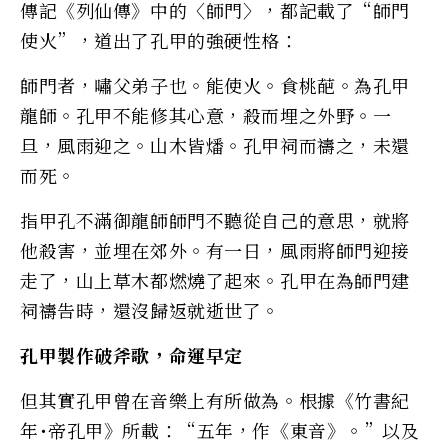
傳記《列仙傳》中的〈師門〉，都記載了“師門
使火”，道出了孔甲的強硬性格：
師門者，嘯父弟子也。能使火。食桃葩。為孔甲
龍師。孔甲不能修其心意，殺而埋之外野。一
旦，風雨迎之。山木皆燔。孔甲祠而禱之，未還
而死。
指甲孔不滿御龍師師門不聽從自己的意思，就將
他殺害，並埋在郊外。有一日，風雨將師門迎接
走了，山上草木都燃燒了起來。孔甲在為師門建
祠禱告時，還沒歸返就逝世了。
孔甲製作破斧歌，命運早定
但其實孔甲曾在音樂上有所做為。根據《竹書紀
年･帝孔甲》所載：“五年，作《東音》。”以及