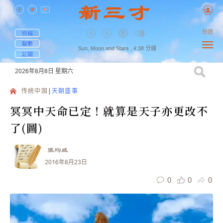
簡體
投稿
聯繫
Sun, Moon and Stars ,
4:38
分鐘
訂閱
2026年8月8日
星期六
传统中国
天朝盛事
冥冥中天命已定！就算是天子亦更改不
了(圖)
張均威
2016年8月23日
0
0
0