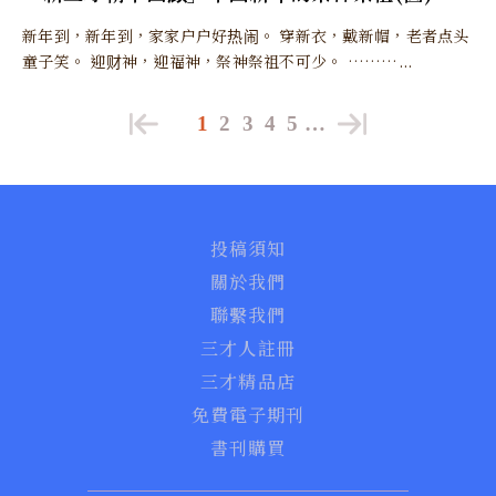
新年到，新年到，家家户户好热闹。 穿新衣，戴新帽，老者点头
童子笑。 迎财神，迎福神，祭神祭祖不可少。 ………...
1
2
3
4
5
…
投稿須知
關於我們
聯繫我們
三才人註冊
三才精品店
免費電子期刊
書刊購買