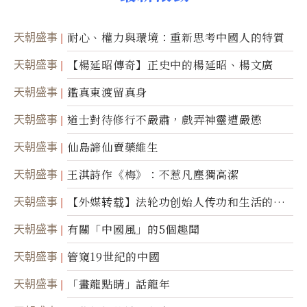
天朝盛事
耐心、權力與環境：重新思考中國人的特質
天朝盛事
【楊延昭傳奇】正史中的楊延昭、楊文廣
天朝盛事
鑑真東渡留真身
天朝盛事
道士對待修行不嚴肅，戲弄神靈遭嚴懲
天朝盛事
仙島諦仙賣藥維生
天朝盛事
王淇詩作《梅》：不惹凡塵獨高潔
天朝盛事
【外媒转载】法轮功创始人传功和生活的故
事
天朝盛事
有關「中國風」的5個趣聞
天朝盛事
管窺19世紀的中國
天朝盛事
「畫龍點睛」話龍年