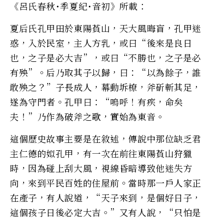
《呂氏春秋･季夏紀･音初》所載：
夏后氏孔甲田於東陽萯山，天大風晦盲，孔甲迷
惑，入於民室，主人方乳，或曰“後來是良日
也，之子是必大吉”，或曰“不勝也，之子是必
有殃”。后乃取其子以歸，曰：“以為餘子，誰
敢殃之？”子長成人，幕動坼橑，斧斫斬其足，
遂為守門者。孔甲曰：“嗚呼！有疾，命矣
夫！”乃作為破斧之歌，實始為東音。
這個歷史故事主要是在敘述，傳說中那位缺乏君
主仁德的姒孔甲，有一次在前往東陽萯山狩獵
時，因為碰上刮大風，視線昏暗導致他迷失方
向，來到平民百姓的住屋前。當時那一戶人家正
在產子，有人說道，“天子來到，是個好日子，
這個孩子日後必定大吉。”又有人說，“只怕是