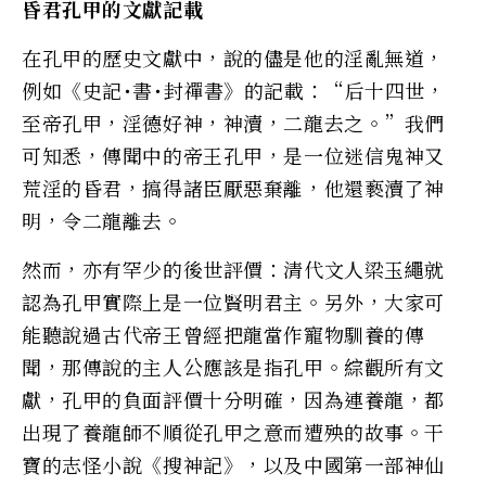
昏君孔甲的文獻記載
在孔甲的歷史文獻中，說的儘是他的淫亂無道，
例如《史記･書･封禪書》的記載：“后十四世，
至帝孔甲，淫德好神，神瀆，二龍去之。”我們
可知悉，傳聞中的帝王孔甲，是一位迷信鬼神又
荒淫的昏君，搞得諸臣厭惡棄離，他還褻瀆了神
明，令二龍離去。
然而，亦有罕少的後世評價：清代文人梁玉繩就
認為孔甲實際上是一位賢明君主。另外，大家可
能聽說過古代帝王曾經把龍當作寵物馴養的傳
聞，那傳說的主人公應該是指孔甲。綜觀所有文
獻，孔甲的負面評價十分明確，因為連養龍，都
出現了養龍師不順從孔甲之意而遭殃的故事。干
寶的志怪小說《搜神記》，以及中國第一部神仙