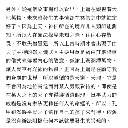
另外，從這個故事還可以看出，上蒼在觀視着大
地萬物，未來會發生的事情都在冥冥之中就註定
好了。因為上天、神佛所在的境界非人類所能測
知，所以人在無法探見未知之際，往往心存敬
畏，不敢失禮冒犯，所以上古時期才會出現了由
天子主持的祭天儀式。主要用意是藉由莊嚴隆重
的儀式來傳遞內心的敬意，感謝上蒼潤澤萬物，
讓人民享有充沛的物資。正因為上蒼是在顧守我
們身處的世界，所以遵循的是天道、天理，它是
不會因為地位高低而對某人另眼看待的，即使是
在萬人之上的天子亦得遵循這個理，軍事武力的
威嚇是沒有辦法更移任何人的命運的。所以，孔
甲雖然將平民之子當作自己的孩子來對待，依舊
是沒有辦法阻擋任何本該就要發生的災難的。