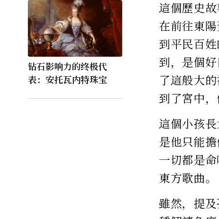
這個歷史故
在前往東陽
到平民百姓
到，是個好
钻石影响力的终极代
了這般大的
表：安托瓦内特珠宝
到了宮中，
這個小孩長
是他只能擔
一切都是命
東方歌曲。
雖然，提及