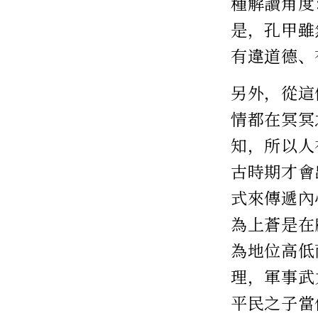
種解讀角度
是，孔甲雖
有違道德、
另外，從這
情都在冥冥
知，所以人
古時期才會
式來傳遞內
為上蒼是在
為地位高低
理，軍事武
平民之子當