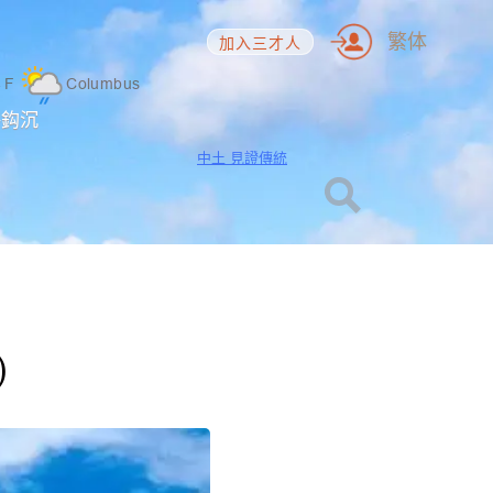
繁体
加入三才人
4
F
Columbus
海鈎沉
中土 見證傳統
)