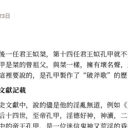
23日
後一任君王姒桀，第十四任君王姒孔甲就不
甲是桀的曾祖父，與桀一樣，擁有壞名聲，
這裡要說的，是孔甲製作了“破斧歌”的歷
文獻記載
史文獻中，說的儘是他的淫亂無道，例如《
后十四世，至帝孔甲，淫德好神，神瀆，二
中的帝王孔甲，是一位迷信鬼神又荒淫的昏