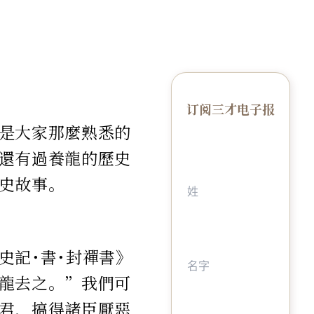
订阅三才电子报
是大家那麼熟悉的
還有過養龍的歷史
史故事。
史記･書･封禪書》
龍去之。”我們可
君，搞得諸臣厭惡