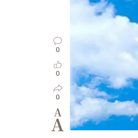
0
0
0
A
A