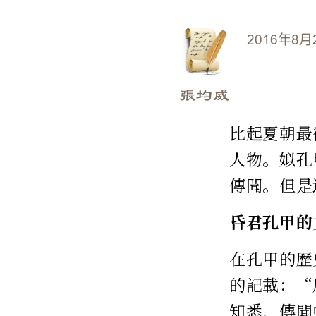
2016年8月
張均威
比起夏朝最
人物。姒孔
傳聞。但是
昏君孔甲的
在孔甲的歷
的記載：“
知悉，傳聞