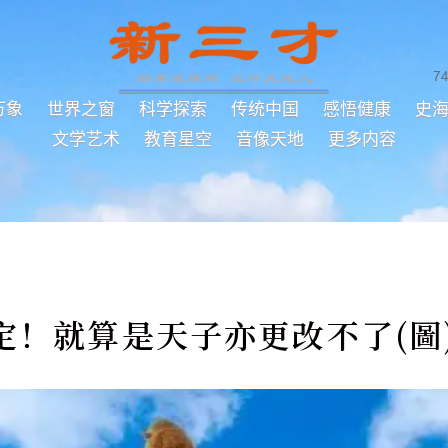
7
万象
世界之窗
科学探索
传统中国
感悟健康
史
文学艺术
教育星空
音像天地
更多内容
定！就算是天子亦更改不了(圖