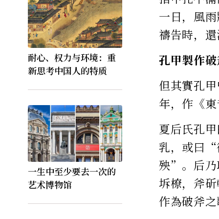
一日，風雨
禱告時，還
耐心、权力与环境：重
孔甲製作破
新思考中国人的特质
但其實孔甲
年，作《東
夏后氏孔甲
乳，或曰“
殃”。后乃
一生中至少要去一次的
坼橑，斧斫
艺术博物馆
作為破斧之