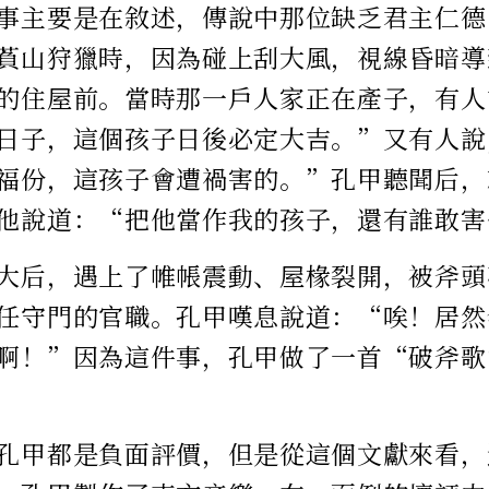
事主要是在敘述，傳說中那位缺乏君主仁德
萯山狩獵時，因為碰上刮大風，視線昏暗導
的住屋前。當時那一戶人家正在產子，有人
日子，這個孩子日後必定大吉。”又有人說
福份，這孩子會遭禍害的。”孔甲聽聞后，
他說道：“把他當作我的孩子，還有誰敢害
大后，遇上了帷帳震動、屋椽裂開，被斧頭
任守門的官職。孔甲嘆息說道：“唉！居然
啊！”因為這件事，孔甲做了一首“破斧歌
孔甲都是負面評價，但是從這個文獻來看，