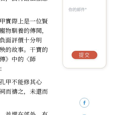
甲實際上是一位賢
寵物馴養的傳聞，
負面評價十分明
殃的故事。干寶的
提交
傳》中的〈師
：
孔甲不能修其心
祠而禱之，未還而
，並埋在郊外。有