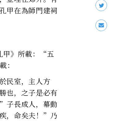
孔甲在為師門建祠
孔甲》所載：“五
所載：
於民室，主人方
勝也，之子是必有
”子長成人，幕動
疾，命矣夫！”乃