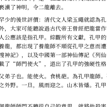
褻瀆了神明，令二龍離去。
罕少的後世評價：清代文人梁玉繩就認為孔
外，大家可能聽說過古代帝王曾經把龍當作
人公應該是指孔甲。綜觀所有文獻，孔甲的
養龍，都出現了養龍師不順從孔甲之意而遭
搜神記》，以及中國第一部神仙傳記《列仙
載了“師門使火”，道出了孔甲的強硬性格
父弟子也。能使火。食桃葩。為孔甲龍師。
之外野。一旦，風雨迎之。山木皆燔。孔甲
御龍師師門不聽從自己的意思，就將他殺害