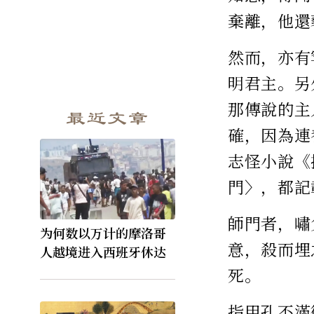
棄離，他還
然而，亦有
明君主。另
那傳說的主
最近文章
確，因為連
志怪小說《
門〉，都記
師門者，嘯
为何数以万计的摩洛哥
意，殺而埋
人越境进入西班牙休达
死。
指甲孔不滿