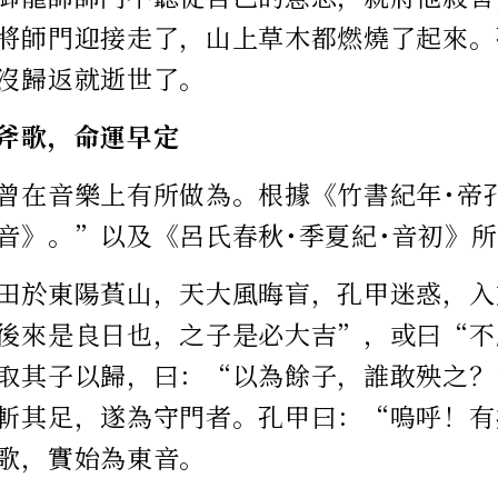
將師門迎接走了，山上草木都燃燒了起來。
沒歸返就逝世了。
斧歌，命運早定
曾在音樂上有所做為。根據《竹書紀年･帝
音》。”以及《呂氏春秋･季夏紀･音初》
田於東陽萯山，天大風晦盲，孔甲迷惑，入
後來是良日也，之子是必大吉”，或曰“不
取其子以歸，曰：“以為餘子，誰敢殃之？
斬其足，遂為守門者。孔甲曰：“嗚呼！有
歌，實始為東音。