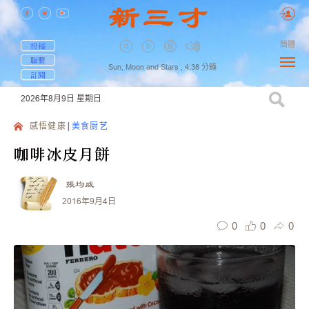
簡體
投稿
聯繫
Sun, Moon and Stars ,
4:38
分鐘
訂閱
2026年8月9日
星期日
感悟健康
美食厨艺
咖啡冰皮月餅
張均威
2016年9月4日
0
0
0