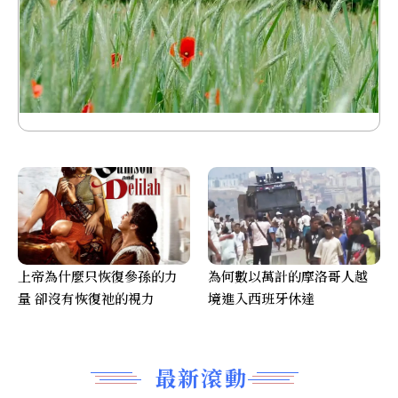
上帝為什麼只恢復參孫的力
為何數以萬計的摩洛哥人越
量 卻沒有恢復祂的視力
境進入西班牙休達
最新滾動