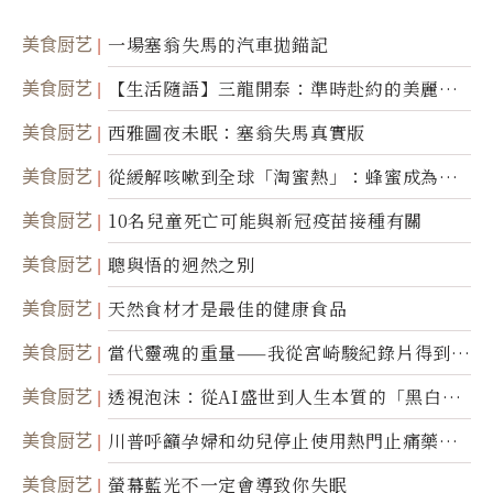
美食厨艺
一場塞翁失馬的汽車拋錨記
美食厨艺
【生活隨語】三龍開泰：準時赴約的美麗震
撼
美食厨艺
西雅圖夜未眠：塞翁失馬真實版
美食厨艺
從緩解咳嗽到全球「淘蜜熱」：蜂蜜成為健
康產業前沿商品
美食厨艺
10名兒童死亡可能與新冠疫苗接種有關
美食厨艺
聰與悟的迥然之別
美食厨艺
天然食材才是最佳的健康食品
美食厨艺
當代靈魂的重量——我從宮崎駿紀錄片得到的
省思
美食厨艺
透視泡沫：從AI盛世到人生本質的「黑白一
瞬」
美食厨艺
川普呼籲孕婦和幼兒停止使用熱門止痛藥泰
諾
美食厨艺
螢幕藍光不一定會導致你失眠