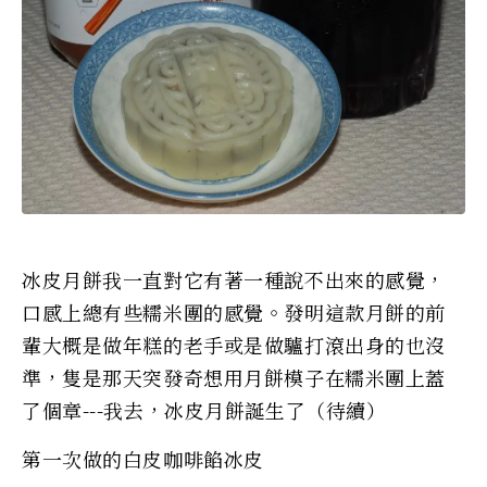
冰皮月餅我一直對它有著一種說不出來的感覺，
口感上總有些糯米團的感覺。發明這款月餅的前
輩大概是做年糕的老手或是做驢打滾出身的也沒
準，隻是那天突發奇想用月餅模子在糯米團上蓋
了個章---我去，冰皮月餅誕生了（待續）
第一次做的白皮咖啡餡冰皮