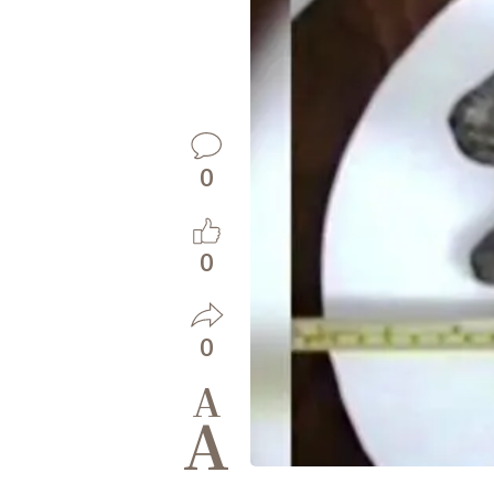
0
0
0
A
A