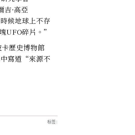
任喬爾吉·高亞
那個時候地球上不存
塊UFO碎片。”
波卡歷史博物館
品注釋中寫道“來源不
标签
: