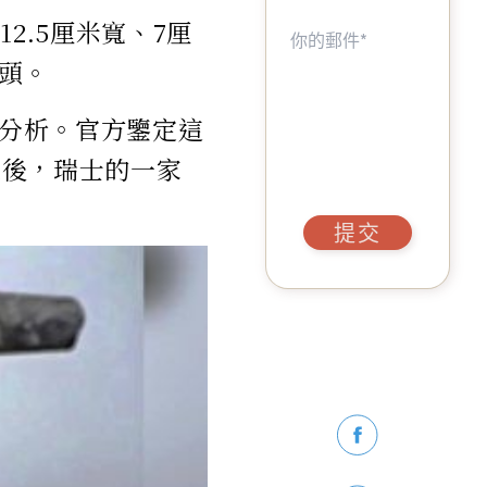
2.5厘米寬、7厘
頭。
步分析。官方鑒定這
之後，瑞士的一家
提交