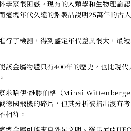
科學家很困惑。現有的人類學和生物理論認
而這塊年代久遠的鋁製品說明25萬年的古
進行了檢測，得到鑒定年代差異很大，最短為
使該金屬物體只有400年的歷史，也比現代
。
米哈伊·維滕伯格（Mihai Wittenber
戰德國飛機的碎片，但其分析被指出沒有考
不相符。
這塊金屬可能來自外星文明。羅馬尼亞UF