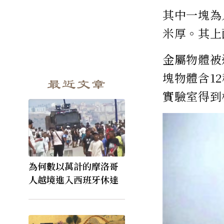
其中一塊為
米厚。其上
金屬物體被
塊物體含1
最近文章
實驗室得到
為何數以萬計的摩洛哥
人越境進入西班牙休達