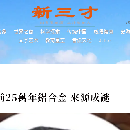
7
万象
世界之窗
科学探索
传统中国
感悟健康
史
文学艺术
教育星空
音像天地
Other
前25萬年鋁合金 來源成謎