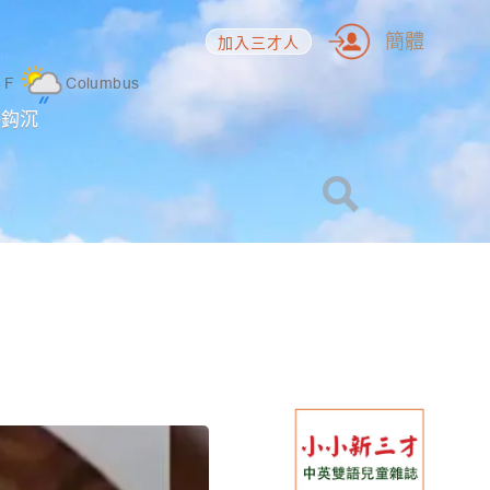
簡體
加入三才人
8
F
Columbus
海鈎沉