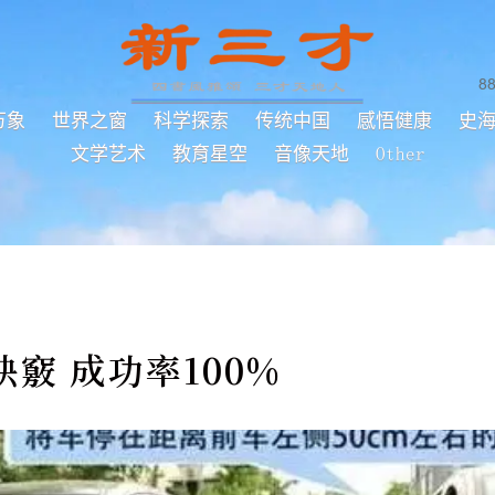
8
万象
世界之窗
科学探索
传统中国
感悟健康
史
文学艺术
教育星空
音像天地
Other
竅 成功率100%