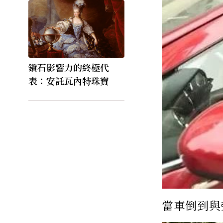
鑽石影響力的終極代
表：安託瓦內特珠寶
當車倒到與