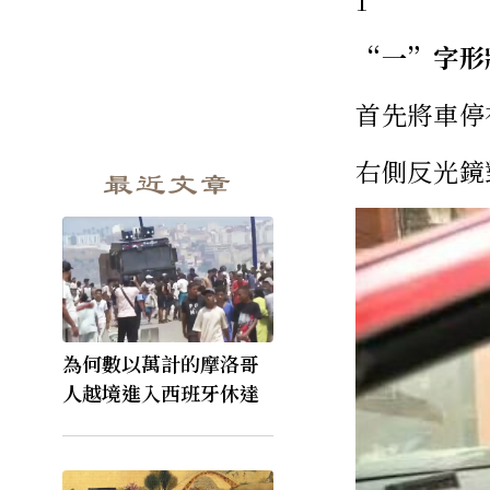
1
“一”字形
首先將車停
右側反光鏡
最近文章
為何數以萬計的摩洛哥
人越境進入西班牙休達