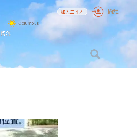
簡體
加入三才人
8
F
Columbus
海鈎沉