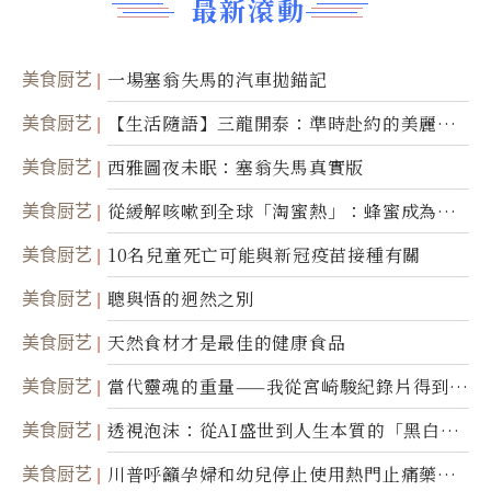
最新滾動
美食厨艺
一場塞翁失馬的汽車拋錨記
美食厨艺
【生活隨語】三龍開泰：準時赴約的美麗震
撼
美食厨艺
西雅圖夜未眠：塞翁失馬真實版
美食厨艺
從緩解咳嗽到全球「淘蜜熱」：蜂蜜成為健
康產業前沿商品
美食厨艺
10名兒童死亡可能與新冠疫苗接種有關
美食厨艺
聰與悟的迥然之別
美食厨艺
天然食材才是最佳的健康食品
美食厨艺
當代靈魂的重量——我從宮崎駿紀錄片得到的
省思
美食厨艺
透視泡沫：從AI盛世到人生本質的「黑白一
瞬」
美食厨艺
川普呼籲孕婦和幼兒停止使用熱門止痛藥泰