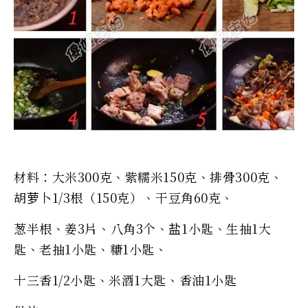
材料：大米300克、紫糯米150克、排骨300克、
胡萝卜1/3根（150克）、干豆角60克、
葱半根、姜3片、八角3个、盐1小匙、生抽1大
匙、老抽1小匙、糖1小匙、
十三香1/2小匙、米酒1大匙、香油1小匙