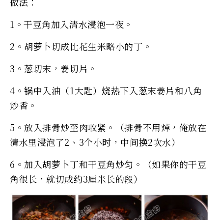
做法：
1。干豆角加入清水浸泡一夜。
2。胡萝卜切成比花生米略小的丁。
3。葱切末，姜切片。
4。锅中入油（1大匙）烧热下入葱末姜片和八角
炒香。
5。放入排骨炒至肉收紧。（排骨不用焯，俺放在
清水里浸泡了2、3个小时，中间换2次水）
6。加入胡萝卜丁和干豆角炒匀。（如果你的干豆
角很长，就切成约3厘米长的段）