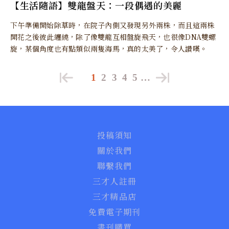
【生活隨語】雙龍盤天：一段偶遇的美麗
下午準備開始除草時，在院子內側又發現另外兩株，而且這兩株
開花之後彼此纏繞，除了像雙龍互相盤旋飛天，也很像DNA雙螺
旋，某個角度也有點類似兩隻海馬，真的太美了，令人讚嘆。
1
2
3
4
5
…
投稿須知
關於我們
聯繫我們
三才人註冊
三才精品店
免費電子期刊
書刊購買