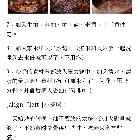
7。加入生抽、老抽、糖、盐、米酒、十三香炒
匀。
8。加入紫米和大米炒匀。（紫米和大米放一起洗
净沥去水份就可以了，不用泡）
9。炒好的食材全部放入压力锅中，加入清水，清
水的量以高出食材1指（1厘米左右）为准。压15
分钟。开盖后滴入香油拌匀即可！
[align="left"]小罗嗦：
一天始炒的时候，油不要放的太多，约1大匙量就
够了，不然蒸时排骨再出些油，吃起来会有些
腻。