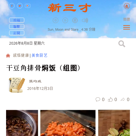
簡體
投稿
聯繫
Sun, Moon and Stars ,
4:38
分鐘
訂閱
2026年8月8日
星期六
感悟健康
美食厨艺
干豆角排骨焖饭（组图）
張均威
2016年12月3日
0
0
0