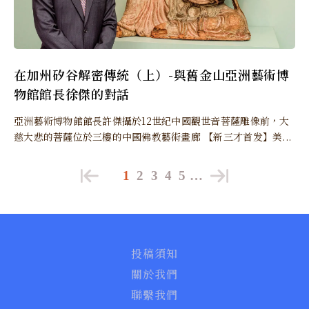
在加州矽谷解密傳統（上）-與舊金山亞洲藝術博
物館館長徐傑的對話
亞洲藝術博物館館長許傑攝於12世紀中國觀世音菩薩雕像前，大
慈大悲的菩薩位於三樓的中國佛教藝術畫廊 【新三才首发】美...
1
2
3
4
5
…
投稿須知
關於我們
聯繫我們