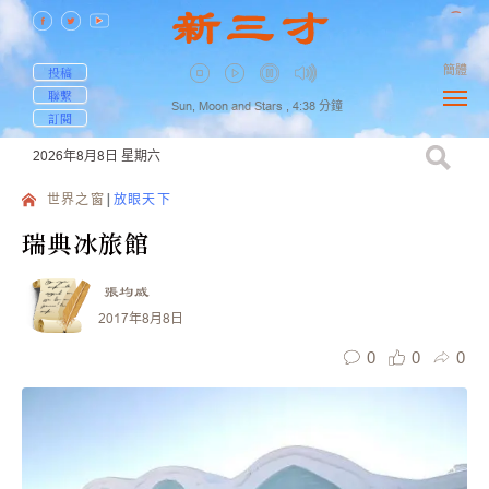
簡體
投稿
聯繫
Sun, Moon and Stars ,
4:38
分鐘
訂閱
2026年8月8日
星期六
世界之窗
放眼天下
瑞典冰旅館
張均威
2017年8月8日
0
0
0