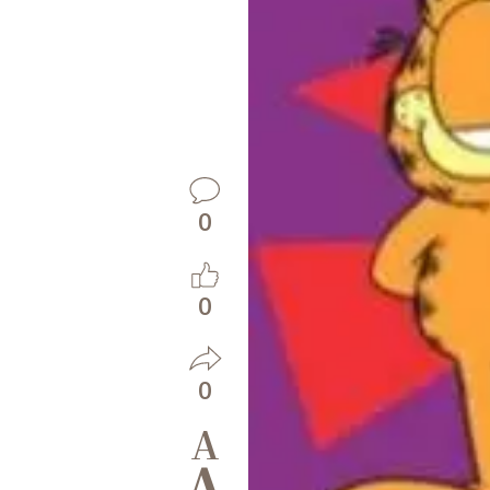
0
0
0
A
A