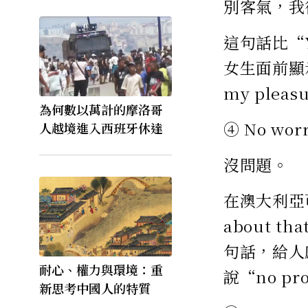
別客氣，我
這句話比“Y
女生面前顯
my pleas
為何數以萬計的摩洛哥
④ No worr
人越境進入西班牙休達
沒問題。
在澳大利亞可
about th
句話，給人
耐心、權力與環境：重
說“no pr
新思考中國人的特質