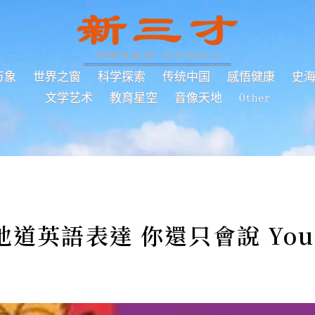
万象
世界之窗
科学探索
传统中国
感悟健康
史
文学艺术
教育星空
音像天地
Other
道英語表達 你還只會說 You'