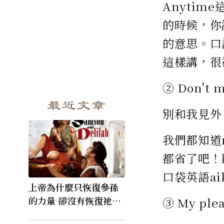
Anyti
的時候，你
的意思。口語
這樣講，很
② Don't m
最近文章
別和我見外
我們都知道
都省了吧！
口袋英語aik
上帝為什麼只恢復參孫
的力量 卻沒有恢復祂的
③ My plea
視力