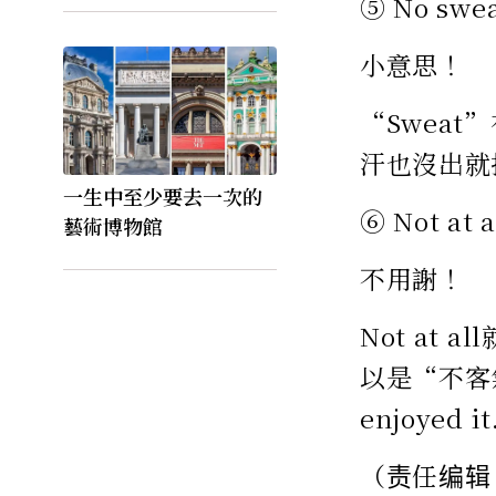
⑤ No swea
小意思！
“Sweat
汗也沒出就
一生中至少要去一次的
⑥ Not at a
藝術博物館
不用謝！
Not at
以是“不客氣
enjoye
（责任编辑