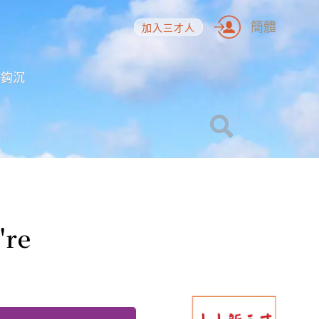
簡體
加入三才人
海鈎沉
re