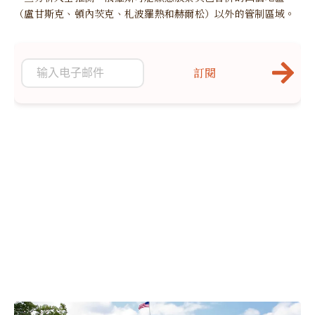
（盧甘斯克、頓內茨克、札波羅熱和赫爾松）以外的管制區域。
訂閱