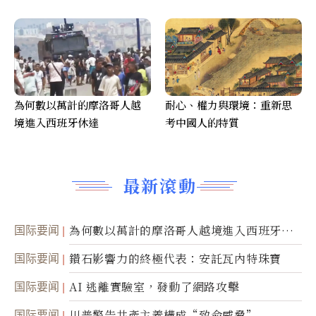
為何數以萬計的摩洛哥人越
耐心、權力與環境：重新思
境進入西班牙休達
考中國人的特質
最新滾動
国际要闻
為何數以萬計的摩洛哥人越境進入西班牙休
達
国际要闻
鑽石影響力的終極代表：安託瓦內特珠寶
国际要闻
AI 逃離實驗室，發動了網路攻擊
国际要闻
川普警告共產主義構成“致命威脅”