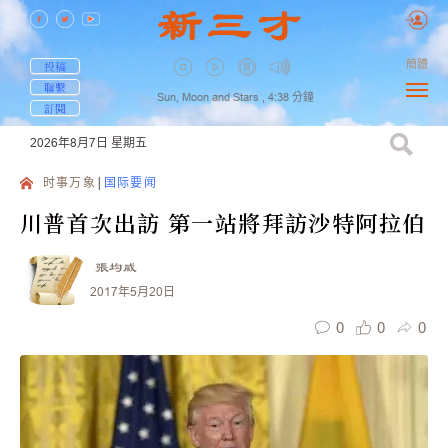
簡體
投稿
聯繫
Sun, Moon and Stars ,
4:38
分鐘
訂閱
2026年8月7日
星期五
时事万象
国际要闻
川普首次出訪 第一站將拜訪沙特阿拉伯
張均威
2017年5月20日
0
0
0