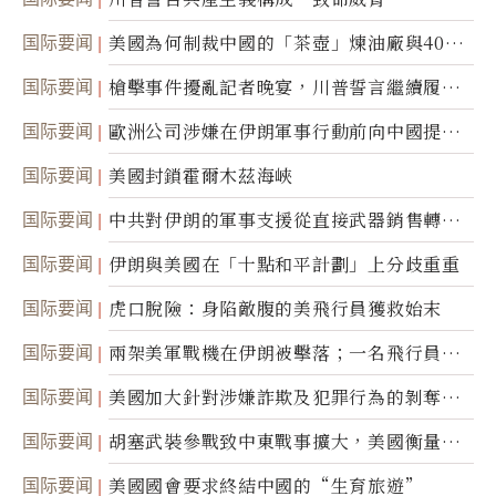
国际要闻
美國為何制裁中國的「茶壺」煉油廠與40家
航運公司
国际要闻
槍擊事件擾亂記者晚宴，川普誓言繼續履行
職責
国际要闻
歐洲公司涉嫌在伊朗軍事行動前向中國提供
美軍基地的衛星影像
国际要闻
美國封鎖霍爾木茲海峽
国际要闻
中共對伊朗的軍事支援從直接武器銷售轉向
間接技術轉讓
国际要闻
伊朗與美國在「十點和平計劃」上分歧重重
国际要闻
虎口脫險：身陷敵腹的美飛行員獲救始末
国际要闻
兩架美軍戰機在伊朗被擊落；一名飛行員失
蹤
国际要闻
美國加大針對涉嫌詐欺及犯罪行為的剝奪公
民權力度
国际要闻
胡塞武裝參戰致中東戰事擴大，美國衡量地
面入侵的可能性
国际要闻
美國國會要求終結中國的“生育旅遊”