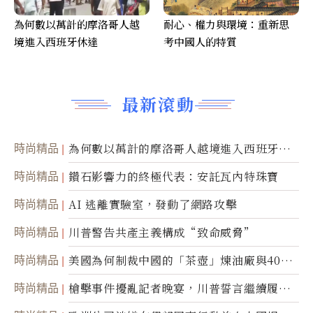
為何數以萬計的摩洛哥人越
耐心、權力與環境：重新思
境進入西班牙休達
考中國人的特質
最新滾動
時尚精品
為何數以萬計的摩洛哥人越境進入西班牙休
達
時尚精品
鑽石影響力的終極代表：安託瓦內特珠寶
時尚精品
AI 逃離實驗室，發動了網路攻擊
時尚精品
川普警告共產主義構成“致命威脅”
時尚精品
美國為何制裁中國的「茶壺」煉油廠與40家
航運公司
時尚精品
槍擊事件擾亂記者晚宴，川普誓言繼續履行
職責