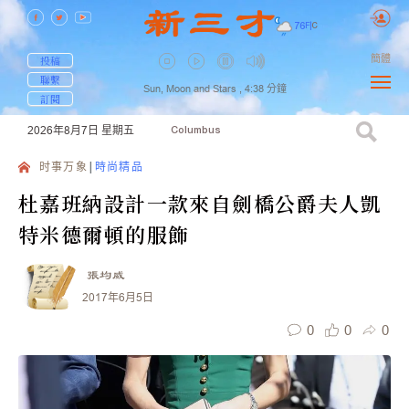
76
F
|
C
簡體
投稿
聯繫
Sun, Moon and Stars ,
4:38
分鐘
訂閱
2026年8月7日
星期五
Columbus
时事万象
時尚精品
杜嘉班納設計一款來自劍橋公爵夫人凱
特米德爾頓的服飾
張均威
2017年6月5日
0
0
0