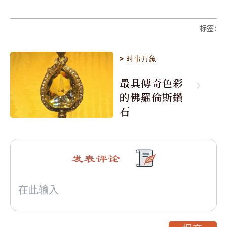
标签
:
>
时事万象
最具傳奇色彩
的佛羅倫斯鑽
石
发表评论