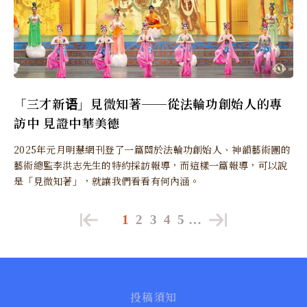
「三才新语」見微知著──從法輪功創始人的專
訪中 見證中華美德
2025年元月明慧網刊登了一篇關於法輪功創始人、神韻藝術團的
藝術總監李洪志先生的特約採訪報導，而這樣一篇報導，可以說
是「見微知著」，就讓我們看看有何內涵。
1
2
3
4
5
…
投稿須知