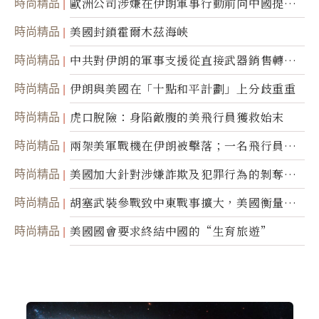
時尚精品
歐洲公司涉嫌在伊朗軍事行動前向中國提供
美軍基地的衛星影像
時尚精品
美國封鎖霍爾木茲海峽
時尚精品
中共對伊朗的軍事支援從直接武器銷售轉向
間接技術轉讓
時尚精品
伊朗與美國在「十點和平計劃」上分歧重重
時尚精品
虎口脫險：身陷敵腹的美飛行員獲救始末
時尚精品
兩架美軍戰機在伊朗被擊落；一名飛行員失
蹤
時尚精品
美國加大針對涉嫌詐欺及犯罪行為的剝奪公
民權力度
時尚精品
胡塞武裝參戰致中東戰事擴大，美國衡量地
面入侵的可能性
時尚精品
美國國會要求終結中國的“生育旅遊”