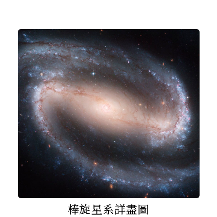
棒旋星系詳盡圖