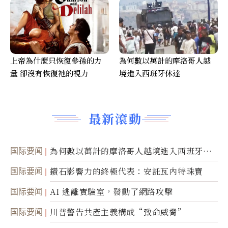
上帝為什麼只恢復參孫的力
為何數以萬計的摩洛哥人越
量 卻沒有恢復祂的視力
境進入西班牙休達
最新滾動
国际要闻
為何數以萬計的摩洛哥人越境進入西班牙休
達
国际要闻
鑽石影響力的終極代表：安託瓦內特珠寶
国际要闻
AI 逃離實驗室，發動了網路攻擊
国际要闻
川普警告共產主義構成“致命威脅”