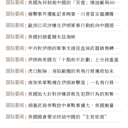
国际要闻
美國為何制裁中國的「茶壺」煉油廠與40家
航運公司
国际要闻
槍擊事件擾亂記者晚宴，川普誓言繼續履行
職責
国际要闻
歐洲公司涉嫌在伊朗軍事行動前向中國提供
美軍基地的衛星影像
国际要闻
美國封鎖霍爾木茲海峽
国际要闻
中共對伊朗的軍事支援從直接武器銷售轉向
間接技術轉讓
国际要闻
伊朗與美國在「十點和平計劃」上分歧重重
国际要闻
虎口脫險：身陷敵腹的美飛行員獲救始末
国际要闻
兩架美軍戰機在伊朗被擊落；一名飛行員失
蹤
国际要闻
美國加大針對涉嫌詐欺及犯罪行為的剝奪公
民權力度
国际要闻
胡塞武裝參戰致中東戰事擴大，美國衡量地
面入侵的可能性
国际要闻
美國國會要求終結中國的“生育旅遊”