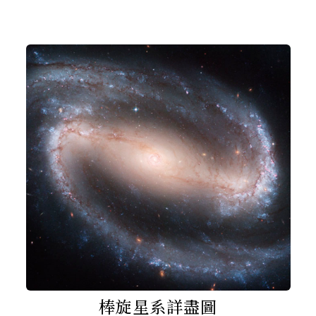
棒旋星系詳盡圖