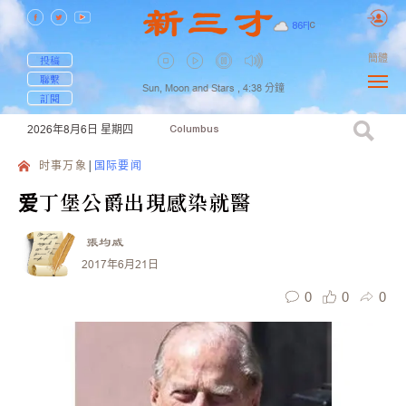
86
F
|
C
簡體
投稿
聯繫
Sun, Moon and Stars ,
4:38
分鐘
訂閱
2026年8月6日
星期四
Columbus
时事万象
国际要闻
爱丁堡公爵出現感染就醫
張均威
2017年6月21日
0
0
0