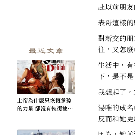
赴以前朋友
表哥這樣的
對新交的朋
往，又怎麼
最近文章
生活中，有
下，是不是
我想起了，
上帝為什麼只恢復參孫
湯唯的成名
的力量 卻沒有恢復祂的
視力
反而和她更
因為，她並