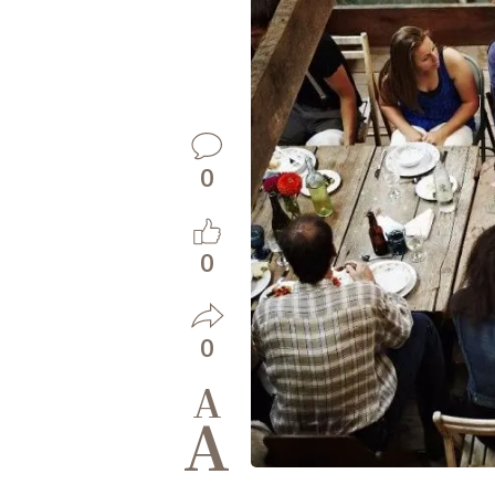
0
0
0
A
A