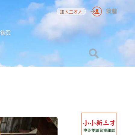
簡體
加入三才人
海鈎沉