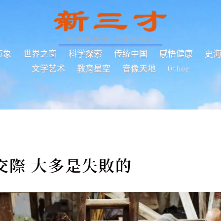
万象
世界之窗
科学探索
传统中国
感悟健康
史
文学艺术
教育星空
音像天地
Other
交際 大多是失敗的