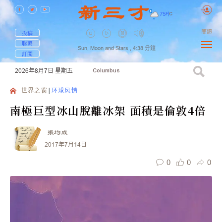
75
F
|
C
簡體
投稿
聯繫
Sun, Moon and Stars ,
4:38
分鐘
訂閱
2026年8月7日
星期五
Columbus
世界之窗
环球风情
南極巨型冰山脫離冰架 面積是倫敦4倍
張均威
2017年7月14日
0
0
0