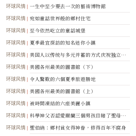
环球风情
一生中至少要去一次的藝術博物館
环球风情
宛如童話世界般的鄉村住宅
环球风情
至今依然屹立的童話城堡
环球风情
夏季最宜探訪的知名迷你小鎮
环球风情
美国人以传统与多元并蓄的方式庆祝独立日2
50周年
环球风情
美國各州最美的圖書館（下）
环球风情
令人驚歎的六個夏季旅遊勝地
环球风情
美國各州最美的圖書館（上）
环球风情
被時間凍結的六座美麗小鎮
环球风情
科學神父否認愛爾蘭三個男孩目睹了聖母顯
靈
环球风情
聖伯納：鄉村貧女得神眷，修得百年不腐身