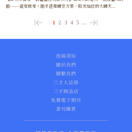
脸------说变就变。刚才还是晴空万里，阳光灿烂的大晴天...
1
2
3
4
5
…
投稿須知
關於我們
聯繫我們
三才人註冊
三才精品店
免費電子期刊
書刊購買