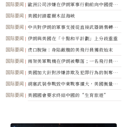
職責
国际要闻
歐洲公司涉嫌在伊朗軍事行動前向中國提供
美軍基地的衛星影像
国际要闻
美國封鎖霍爾木茲海峽
国际要闻
中共對伊朗的軍事支援從直接武器銷售轉向
間接技術轉讓
国际要闻
伊朗與美國在「十點和平計劃」上分歧重重
国际要闻
虎口脫險：身陷敵腹的美飛行員獲救始末
国际要闻
兩架美軍戰機在伊朗被擊落；一名飛行員失
蹤
国际要闻
美國加大針對涉嫌詐欺及犯罪行為的剝奪公
民權力度
国际要闻
胡塞武裝參戰致中東戰事擴大，美國衡量地
面入侵的可能性
国际要闻
美國國會要求終結中國的“生育旅遊”