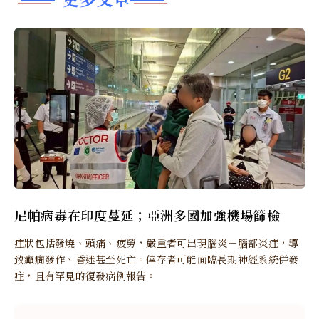
尼帕病毒在印度蔓延；亞洲多國加強機場篩檢
症狀包括發燒、頭痛、疲勞，嚴重者可出現腦炎－腦部炎症，導
致癲癇發作、昏迷甚至死亡。倖存者可能面臨長期神經系統併發
症，且有罕見的復發病例報告。