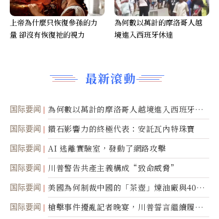
上帝為什麼只恢復參孫的力
為何數以萬計的摩洛哥人越
量 卻沒有恢復祂的視力
境進入西班牙休達
最新滾動
国际要闻
為何數以萬計的摩洛哥人越境進入西班牙休
達
国际要闻
鑽石影響力的終極代表：安託瓦內特珠寶
国际要闻
AI 逃離實驗室，發動了網路攻擊
国际要闻
川普警告共產主義構成“致命威脅”
国际要闻
美國為何制裁中國的「茶壺」煉油廠與40家
航運公司
国际要闻
槍擊事件擾亂記者晚宴，川普誓言繼續履行