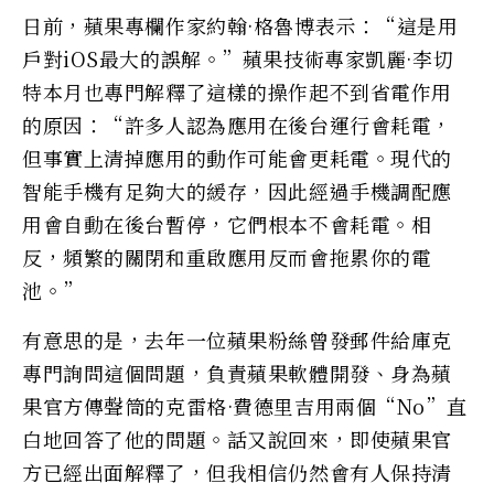
日前，蘋果專欄作家約翰·格魯博表示：“這是用
戶對iOS最大的誤解。”蘋果技術專家凱麗·李切
特本月也專門解釋了這樣的操作起不到省電作用
的原因：“許多人認為應用在後台運行會耗電，
但事實上清掉應用的動作可能會更耗電。現代的
智能手機有足夠大的緩存，因此經過手機調配應
用會自動在後台暫停，它們根本不會耗電。相
反，頻繁的關閉和重啟應用反而會拖累你的電
池。”
有意思的是，去年一位蘋果粉絲曾發郵件給庫克
專門詢問這個問題，負責蘋果軟體開發、身為蘋
果官方傳聲筒的克雷格·費德里吉用兩個“No”直
白地回答了他的問題。話又說回來，即使蘋果官
方已經出面解釋了，但我相信仍然會有人保持清