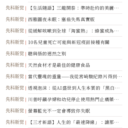
先科新觉
【生活隨語】三龍開泰：準時赴約的美麗震
撼
先科新觉
西雅圖夜未眠：塞翁失馬真實版
先科新觉
從緩解咳嗽到全球「淘蜜熱」：蜂蜜成為健
康產業前沿商品
先科新觉
10名兒童死亡可能與新冠疫苗接種有關
先科新觉
聰與悟的迥然之別
先科新觉
天然食材才是最佳的健康食品
先科新觉
當代靈魂的重量——我從宮崎駿紀錄片得到的
省思
先科新觉
透視泡沫：從AI盛世到人生本質的「黑白一
瞬」
先科新觉
川普呼籲孕婦和幼兒停止使用熱門止痛藥泰
諾
先科新觉
螢幕藍光不一定會導致你失眠
先科新觉
【三才新語】人生的「最速降線」：讓那道