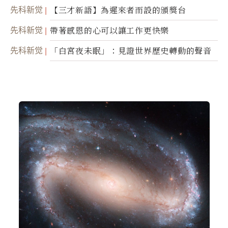
光，帶你滑向自己
先科新觉
【三才新語】為遲來者而設的頒獎台
先科新觉
帶著感恩的心可以讓工作更快樂
先科新觉
「白宮夜未眠」：見證世界歷史轉動的聲音