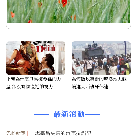
上帝為什麼只恢復參孫的力
為何數以萬計的摩洛哥人越
量 卻沒有恢復祂的視力
境進入西班牙休達
最新滾動
先科新觉
一場塞翁失馬的汽車拋錨記