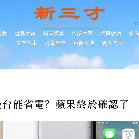
7
万象
世界之窗
科学探索
传统中国
感悟健康
史
文学艺术
教育星空
音像天地
更多内容
理後台能省電？蘋果終於確認了