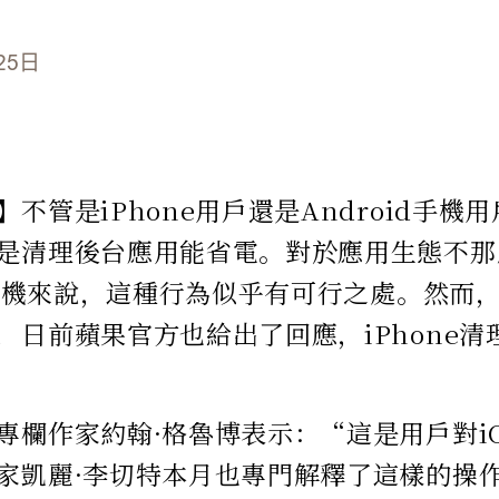
25日
不管是iPhone用戶還是Android手機
是清理後台應用能省電。對於應用生態不那
d手機來說，這種行為似乎有可行之處。然而，這
，日前蘋果官方也給出了回應，iPhone
專欄作家約翰·格魯博表示：“這是用戶對i
家凱麗·李切特本月也專門解釋了這樣的操