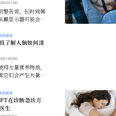
24年2月14日
员警告说，长时间佩
头戴显示器可能会影
模式。虚拟实境的短
用似乎会让人们误判
先科新觉
并可能会带来潜在的
员了解人脑如何清
24年10月8日
使用大量营养物质，
着它们会产生大量废
期以来，科学家一直
脑有特殊的管道来清
先科新觉
垃圾，尤其是在睡眠
tGPT在诊断急诊方
医生