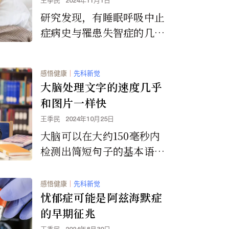
王季民
2024年11月1日
研究发现，有睡眠呼吸中止
症病史与罹患失智症的几率
增加有关。
感悟健康
｜
先科新觉
大脑处理文字的速度几乎
和图片一样快
王季民
2024年10月25日
大脑可以在大约150毫秒内
检测出简短句子的基本语言
结构，大约相当于眨眼的速
度。
感悟健康
｜
先科新觉
忧郁症可能是阿兹海默症
的早期征兆