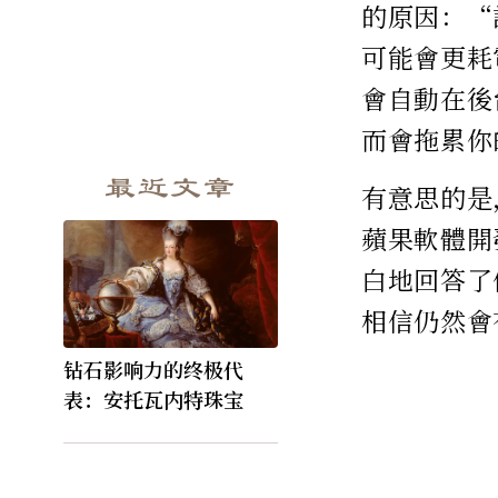
的原因：“
可能會更耗
會自動在後
而會拖累你
最近文章
有意思的是
蘋果軟體開
白地回答了
相信仍然會
钻石影响力的终极代
表：安托瓦内特珠宝