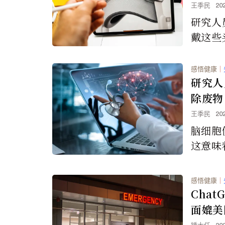
王季民
20
研究人
戴这些
响大脑
期副作
感悟健康
｜
距离，
研究人
危险。
除废物
王季民
20
脑细胞
这意味
物。长
认为大
感悟健康
｜
除细胞
Cha
期间。
面媲美