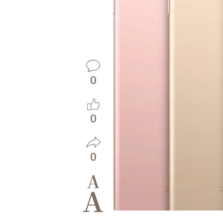
0
0
0
A
A