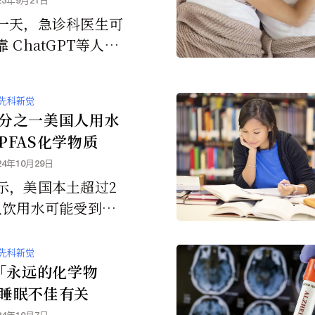
23年9月21日
一天，急诊科医生可
 ChatGPT等人工
AI) 程式的咨询来帮
快速、准确地诊断患
先科新觉
病。
分之一美国人用水
PFAS化学物质
24年10月29日
示，美国本土超过2
人饮用水可能受到
性化学物质」的污
罗里达州和加州是大
先科新觉
依赖可能受到污染的
S「永远的化学物
源公共供水的州。
睡眠不佳有关