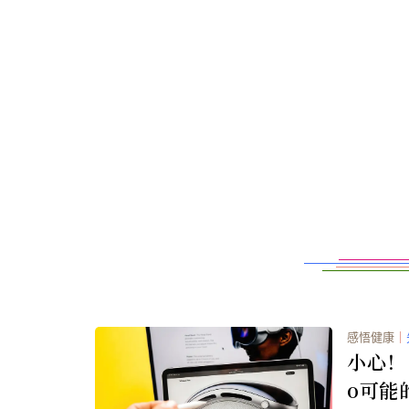
感悟健康
｜
小心！ A
o可能