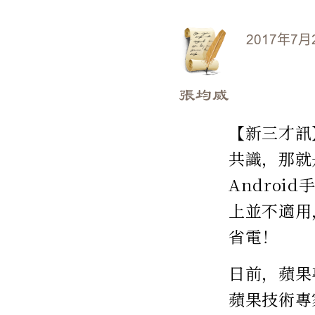
2017年7月
張均威
【新三才訊】
共識，那就
Androi
上並不適用
省電！
日前，蘋果
蘋果技術專