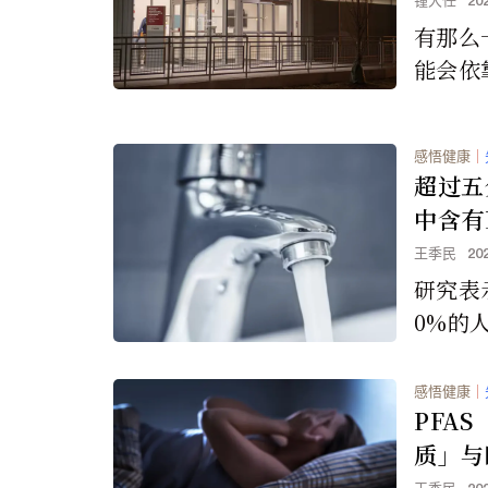
锺大任
20
有那么
能会依靠
智慧 (
助他们
感悟健康
｜
者的疾
超过五
中含有
王季民
20
研究表
0%的
「永久
染，佛
感悟健康
｜
多数人
PFA
地下水
质」与