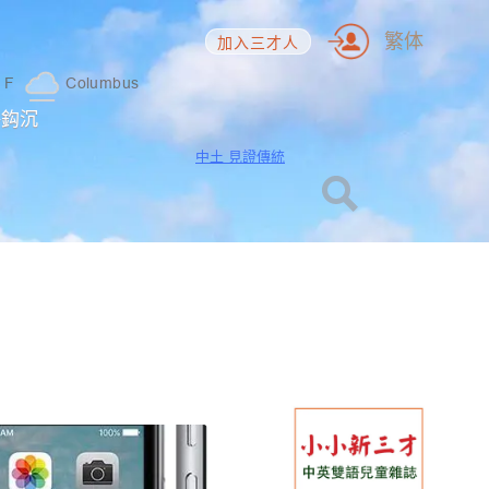
繁体
加入三才人
1
F
Columbus
海鈎沉
中土 見證傳統