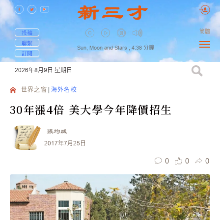
簡體
投稿
聯繫
Sun, Moon and Stars ,
4:38
分鐘
訂閱
2026年8月9日
星期日
世界之窗
海外名校
30年漲4倍 美大學今年降價招生
張均威
2017年7月25日
0
0
0