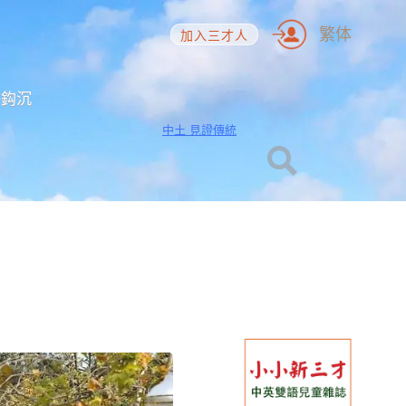
繁体
加入三才人
海鈎沉
中土 見證傳統