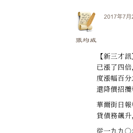
2017年7月
張均威
【新三才訊
已漲了四倍
度漲幅百分
還降價招攬
華爾街日報
貸債務飆升
從一九九○