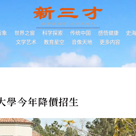
万象
世界之窗
科学探索
传统中国
感悟健康
史
文学艺术
教育星空
音像天地
更多内容
美大學今年降價招生