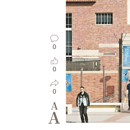
0
0
0
A
A