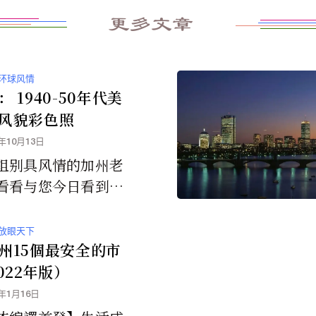
更多文章
环球风情
 1940-50年代美
风貌彩色照
4年10月13日
组别具风情的加州老
看看与您今日看到的
何不同？
放眼天下
州15個最安全的市
022年版）
3年1月16日