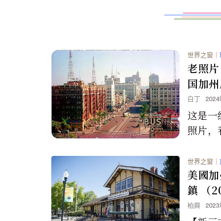
世界之窗
｜
老照片：
国加州
白丁
202
这是一
照片，
加州有
世界之窗
｜
美國加
鎮 （2
柏興
202