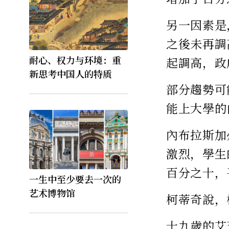
另一因素是
之後未再調
耐心、权力与环境：重
起調高，政
新思考中国人的特质
部分趨勢可
能上大學的
內布拉斯加
激烈，學生
百分之十，
一生中至少要去一次的
艺术博物馆
柯蒂奇說，
十九歲的艾