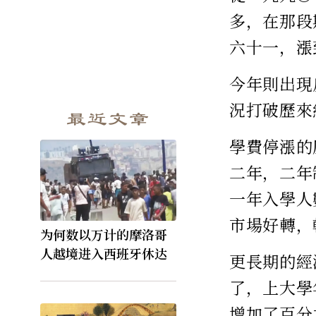
多，在那段
六十一，漲
今年則出現
況打破歷來
最近文章
學費停漲的
二年，二年
一年入學人
市場好轉，
为何数以万计的摩洛哥
人越境进入西班牙休达
更長期的經
了，上大學
增加了百分