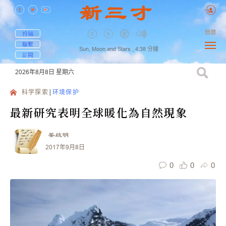
簡體
投稿
聯繫
Sun, Moon and Stars ,
4:38
分鐘
訂閱
2026年8月8日
星期六
科学探索
环境保护
最新研究表明全球暖化為自然現象
姜啟明
2017年9月8日
0
0
0