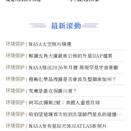
最新滾動
环境保护
NASA太空照片精選
环境保护
解讀五角大廈最新公佈的外星UAP檔案
环境保护
NASA推出2026年月曆 展現罕見宇宙景觀
环境保护
橙縣化學品洩漏是否會波及整個南加州？
环境保护
究竟是誰在保護川普？
环境保护
阿耳忒彌斯2號：美國人重返月球
环境保护
哈伯望遠鏡首次拍到北落師門星系的碰撞與
爆炸
环境保护
NASA发布星际天体3IATLAS新照片