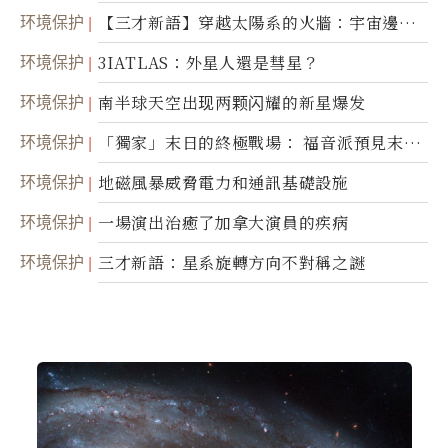
环境保护
【三才新語】穿越太陽系的火牆：宇宙邊界
新啟示
环境保护
3IATLAS：外星人還是彗星？
环境保护
南半球天空出现两颗闪耀的新星爆发
环境保护
「獨家」末日的終極戰場： 福音派預見末
世；希臘僧侶預言以色列的攻擊
环境保护
地磁風暴威脅電力和通訊基礎設施
环境保护
一場演出治癒了加拿大演員的疾病
环境保护
三才新語：星系旋轉方向不對稱之謎