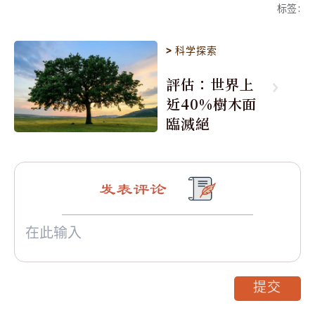
标签
:
>
科学探索
評估：世界上
近40%樹木面
臨滅絕
发表评论
提交