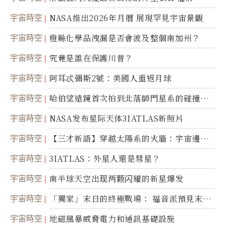
宇宙時空
NASA推出2026年月曆 展現罕見宇宙景觀
宇宙時空
橙縣化學品洩漏是否會波及整個南加州？
宇宙時空
究竟是誰在保護川普？
宇宙時空
阿耳忒彌斯2號：美國人重返月球
宇宙時空
哈伯望遠鏡首次拍到北落師門星系的碰撞與
爆炸
宇宙時空
NASA发布星际天体3IATLAS新照片
宇宙時空
【三才新語】穿越太陽系的火牆：宇宙邊界
新啟示
宇宙時空
3IATLAS：外星人還是彗星？
宇宙時空
南半球天空出现两颗闪耀的新星爆发
宇宙時空
「獨家」末日的終極戰場： 福音派預見末
世；希臘僧侶預言以色列的攻擊
宇宙時空
地磁風暴威脅電力和通訊基礎設施