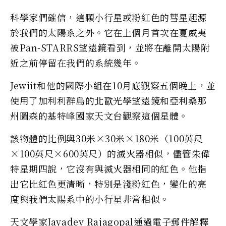
科學家們確信，這顆小行星或粉紅色的彗星起源
於我們的太陽系之外。它在上個月首次在夏威夷
被Pan-STARRS望遠鏡看到，並將在離開太陽附
近之前停留在我們的系統幾年。
Jewiit和他的國際小組在10月底觀察五個晚上，並
使用了加利利群島的北歐光學望遠鏡和亞利桑那
州圖森的基特峰國家天文台觀察這個星體。
該物體的比例與30米×30米×180米（100英尺
×100英尺×600英尺）的滅火器相似，儘管朱偉
特星期四說，它沒有與滅火器相同的紅色。他指
出它比紅色更清晰，特別是淺粉紅色，變化的亮
度與我們太陽系中的小行星非常相似。
天文學家Jayadev Rajagopal通過電子郵件解釋