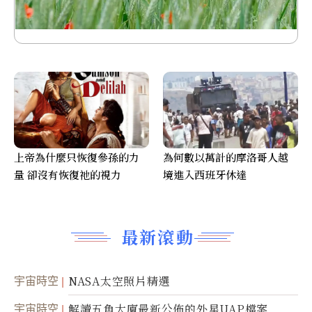
上帝為什麼只恢復參孫的力
為何數以萬計的摩洛哥人越
量 卻沒有恢復祂的視力
境進入西班牙休達
最新滾動
宇宙時空
NASA太空照片精選
宇宙時空
解讀五角大廈最新公佈的外星UAP檔案