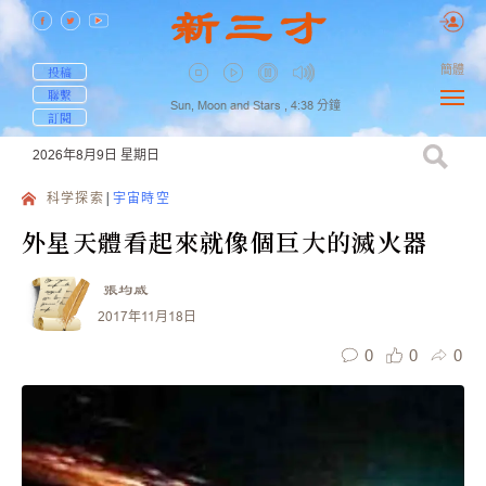
簡體
投稿
聯繫
Sun, Moon and Stars ,
4:38
分鐘
訂閱
2026年8月9日
星期日
科学探索
宇宙時空
外星天體看起來就像個巨大的滅火器
張均威
2017年11月18日
0
0
0