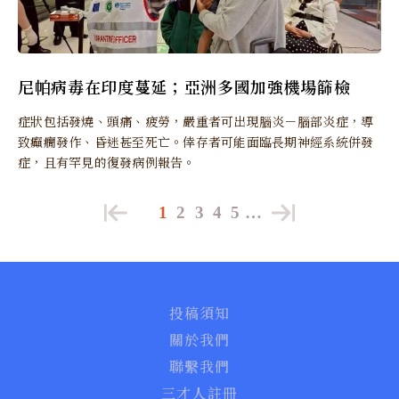
尼帕病毒在印度蔓延；亞洲多國加強機場篩檢
症狀包括發燒、頭痛、疲勞，嚴重者可出現腦炎－腦部炎症，導
致癲癇發作、昏迷甚至死亡。倖存者可能面臨長期神經系統併發
症，且有罕見的復發病例報告。
1
2
3
4
5
…
投稿須知
關於我們
聯繫我們
三才人註冊