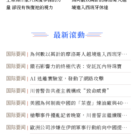
量 卻沒有恢復祂的視力
境進入西班牙休達
最新滾動
国际要闻
為何數以萬計的摩洛哥人越境進入西班牙休
達
国际要闻
鑽石影響力的終極代表：安託瓦內特珠寶
国际要闻
AI 逃離實驗室，發動了網路攻擊
国际要闻
川普警告共產主義構成“致命威脅”
国际要闻
美國為何制裁中國的「茶壺」煉油廠與40家
航運公司
国际要闻
槍擊事件擾亂記者晚宴，川普誓言繼續履行
職責
国际要闻
歐洲公司涉嫌在伊朗軍事行動前向中國提供
美軍基地的衛星影像