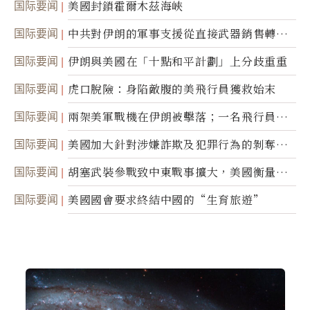
国际要闻
美國封鎖霍爾木茲海峽
国际要闻
中共對伊朗的軍事支援從直接武器銷售轉向
間接技術轉讓
国际要闻
伊朗與美國在「十點和平計劃」上分歧重重
国际要闻
虎口脫險：身陷敵腹的美飛行員獲救始末
国际要闻
兩架美軍戰機在伊朗被擊落；一名飛行員失
蹤
国际要闻
美國加大針對涉嫌詐欺及犯罪行為的剝奪公
民權力度
国际要闻
胡塞武裝參戰致中東戰事擴大，美國衡量地
面入侵的可能性
国际要闻
美國國會要求終結中國的“生育旅遊”