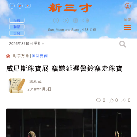
簡體
投稿
聯繫
Sun, Moon and Stars ,
4:38
分鐘
訂閱
2026年8月9日
星期日
时事万象
国际要闻
威尼斯珠寶展 竊嫌延遲警鈴竊走珠寶
張均威
2018年1月5日
0
0
0