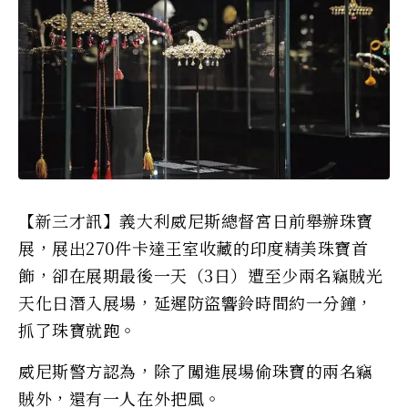
【新三才訊】義大利威尼斯總督宮日前舉辦珠寶
展，展出270件卡達王室收藏的印度精美珠寶首
飾，卻在展期最後一天（3日）遭至少兩名竊賊光
天化日潛入展場，延遲防盜響鈴時間約一分鐘，
抓了珠寶就跑。
威尼斯警方認為，除了闖進展場偷珠寶的兩名竊
賊外，還有一人在外把風。