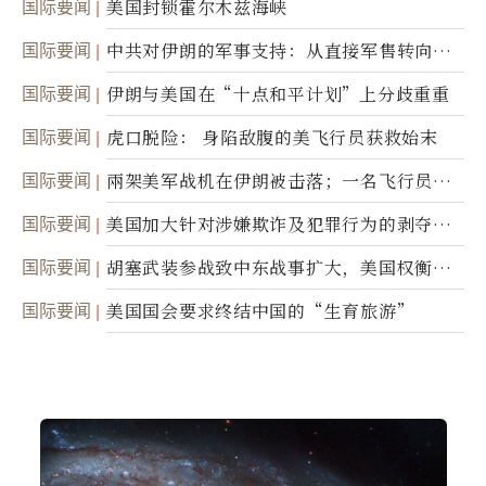
国际要闻
美国封锁霍尔木兹海峡
国际要闻
中共对伊朗的军事支持：从直接军售转向间
接技术转让
国际要闻
伊朗与美国在“十点和平计划”上分歧重重
国际要闻
虎口脱险： 身陷敌腹的美飞行员获救始末
国际要闻
兩架美军战机在伊朗被击落；一名飞行员失
踪
国际要闻
美国加大针对涉嫌欺诈及犯罪行为的剥夺公
民权力度
国际要闻
胡塞武装参战致中东战事扩大，美国权衡地
面入侵的可能性
国际要闻
美国国会要求终结中国的“生育旅游”