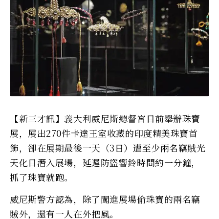
【新三才訊】義大利威尼斯總督宮日前舉辦珠寶
展，展出270件卡達王室收藏的印度精美珠寶首
飾，卻在展期最後一天（3日）遭至少兩名竊賊光
天化日潛入展場，延遲防盜響鈴時間約一分鐘，
抓了珠寶就跑。
威尼斯警方認為，除了闖進展場偷珠寶的兩名竊
賊外，還有一人在外把風。