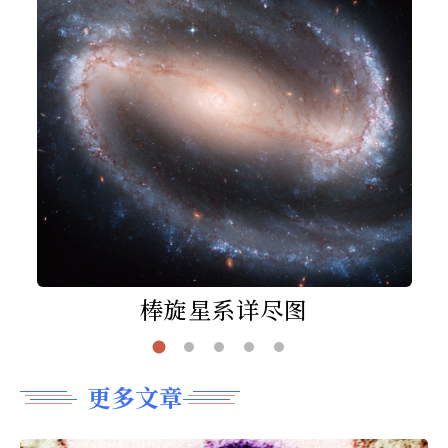
棒旋星系详尽图
更多文章