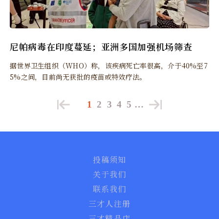
尼帕病毒在印度蔓延；亚洲多国加强机场筛查
据世界卫生组织（WHO）称，该疾病死亡率很高，介于40%至7
5%之间，目前尚无获批的疫苗或特效疗法。
1
2
3
4
5
…
投稿须知
关于我们
联系我们
三才人注册
三才精品店