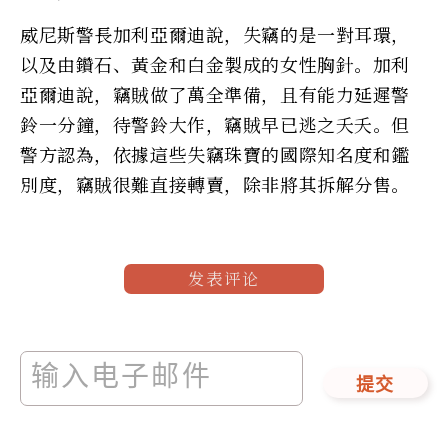
威尼斯警長加利亞爾迪說，失竊的是一對耳環，
以及由鑽石、黃金和白金製成的女性胸針。加利
亞爾迪說，竊賊做了萬全準備，且有能力延遲警
鈴一分鐘，待警鈴大作，竊賊早已逃之夭夭。但
警方認為，依據這些失竊珠寶的國際知名度和鑑
別度，竊賊很難直接轉賣，除非將其拆解分售。
发表评论
提交