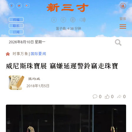
繁体
投稿
联系
笛子曲,
4:38
分钟
订阅
2026年8月10日
星期一
时事万象
国际要闻
威尼斯珠寶展 竊嫌延遲警鈴竊走珠寶
張均威
2018年1月5日
0
0
0