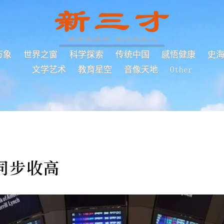
万象
世界之窗
科学探索
传统中国
感悟健康
史
文学艺术
教育星空
音像天地
Other
同步收高