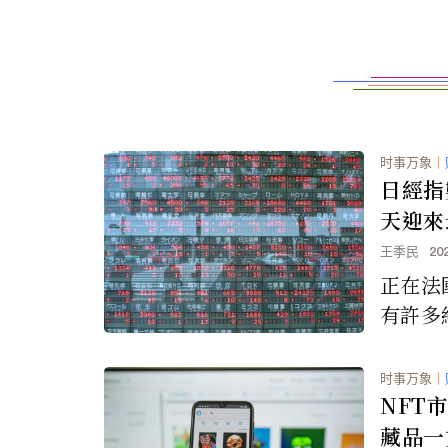
时事万象
｜
日經指
天迎來
王季民
20
正在法
有許多
本的股
錄的大
时事万象
｜
紀錄的
NFT
藏品一