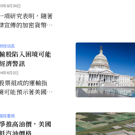
23年9月30日
一項研究表明，隨著
肆宣傳的加密貨幣和
術革命市場的崩潰，
NFT（Non-Fungi
财经动态
Token非同質化代幣）
輸股陷入困境可能
毫無價值。
經濟警訊
24年6月2日
隻股票組成的運輸指
境可能預示著美國經
，或阻礙大盤進一步
漲，除非它們反彈。
国际要闻
爭推高油價，美國
低汽油價格