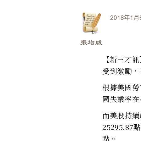
2018年1月
張均威
【新三才訊】
受到激勵，
根據美國勞
國失業率在4
而美股持續創
25295.8
點。