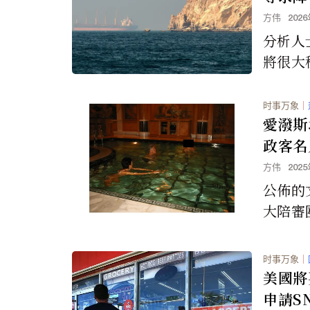
方伟
202
分析人
將很大
茲海峽
茲海峽
时事万象
｜
條狹窄
愛潑斯
一的石
政客名
此地。
方伟
202
公佈的
大陪審
了愛潑
少年，
时事万象
｜
協助者
美國將
申請S