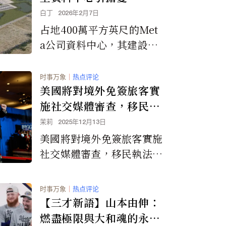
白丁
2026年2月7日
占地400萬平方英尺的Met
a公司資料中心，其建設正
在如火如荼地進行中。
时事万象
｜
热点评论
美國將對境外免簽旅客實
施社交媒體審查，移民執
法力度加大
茉莉
2025年12月13日
美國將對境外免簽旅客實施
社交媒體審查，移民執法力
度加大
时事万象
｜
热点评论
【三才新語】山本由伸：
燃盡極限與大和魂的永恆