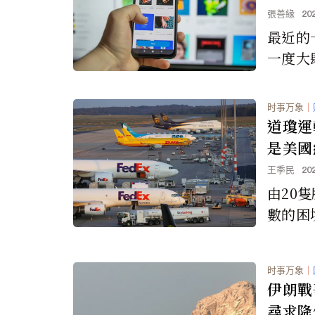
張善緣
20
最近的
一度大
數位藝
95%的
时事万象
｜
ble 
道瓊運
收藏品
是美國
王季民
20
由20
數的困
濟疲軟
大幅上
时事万象
｜
伊朗戰
尋求降