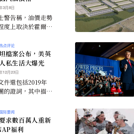
6年3月8日
士警告稱，油價走勢
程度上取決於霍爾木
局勢的發展。霍爾木
是伊朗海岸附近的一
热点评论
水道，全球約五分之
坦檔案公布，美英
油供應通常都要經過
人私生活大爆光
5年12月23日
文件還包括2019年
團的證詞，其中描述
斯坦如何誘騙一名青
而麥克斯韋則扮演了
国际要闻
的角色。
要求數百萬人重新
NAP福利