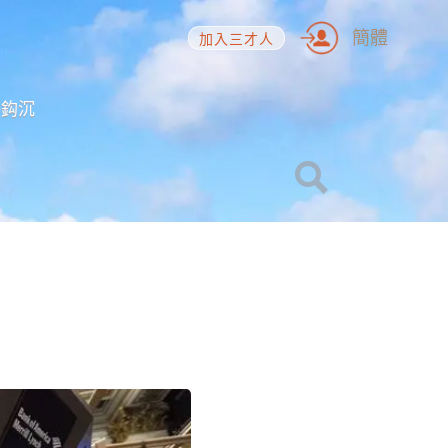
簡體
加入三才人
海鈎沉