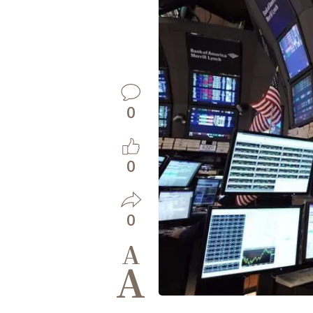
0
0
0
A
A