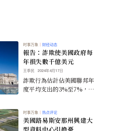
时事万象
｜
财经动态
報告：詐欺使美國政府每
年損失數千億美元
王季民
2024年4月17日
詐欺行為估計佔美國聯邦年
度平均支出的3%至7%，美
國的詐欺損失比例與英國等
國一致。
时事万象
｜
热点评论
美國路易斯安那州興建大
型資料中心引擔憂