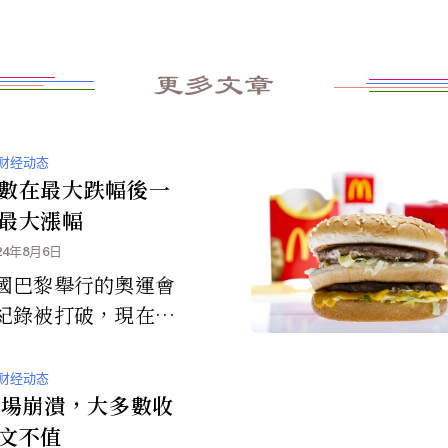
更多文章
财经动态
數在最大跌幅後一
最大漲幅
24年8月6日
國巴黎舉行的奧運會
紀錄被打破，現在日
市也在前一天剛破紀
跌之後，今天迎來破
财经动态
漲幅。
市場崩潰，大多數收
文不值