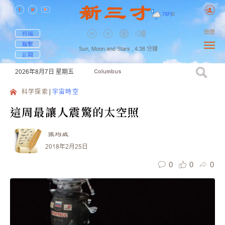
76
F
|
C
簡體
投稿
聯繫
Sun, Moon and Stars ,
4:38
分鐘
訂閱
2026年8月7日
星期五
Columbus
科学探索
宇宙時空
這周最讓人震驚的太空照
張均威
2018年2月25日
0
0
0