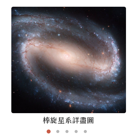
棒旋星系詳盡圖