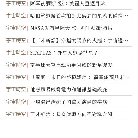
宇宙時空
阿耳忒彌斯2號：美國人重返月球
宇宙時空
哈伯望遠鏡首次拍到北落師門星系的碰撞與
爆炸
宇宙時空
NASA发布星际天体3IATLAS新照片
宇宙時空
【三才新語】穿越太陽系的火牆：宇宙邊界
新啟示
宇宙時空
3IATLAS：外星人還是彗星？
宇宙時空
南半球天空出现两颗闪耀的新星爆发
宇宙時空
「獨家」末日的終極戰場： 福音派預見末
世；希臘僧侶預言以色列的攻擊
宇宙時空
地磁風暴威脅電力和通訊基礎設施
宇宙時空
一場演出治癒了加拿大演員的疾病
宇宙時空
三才新語：星系旋轉方向不對稱之謎