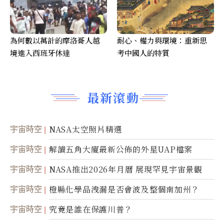
為何數以萬計的摩洛哥人越
耐心、權力與環境：重新思
境進入西班牙休達
考中國人的特質
最新滾動
宇宙時空
NASA太空照片精選
宇宙時空
解讀五角大廈最新公佈的外星UAP檔案
宇宙時空
NASA推出2026年月曆 展現罕見宇宙景觀
宇宙時空
橙縣化學品洩漏是否會波及整個南加州？
宇宙時空
究竟是誰在保護川普？