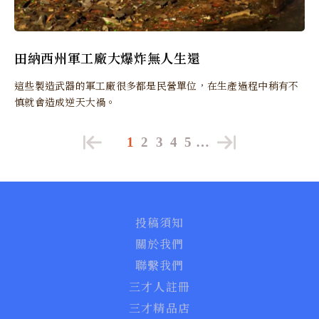
田納西州軍工廠大爆炸無人生還
這些製造武器的軍工廠很多都是民營單位，在生產過程中稍有不
慎就會造成逆天大禍。
1
2
3
4
5
…
投稿須知
關於我們
聯繫我們
三才人註冊
三才精品店