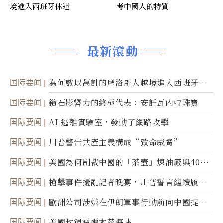
境進入西班牙休達
考中國人的特質
最新滾動
国际要闻
為何數以萬計的摩洛哥人越境進入西班牙休
達
国际要闻
鑽石影響力的終極代表：安託瓦內特珠寶
国际要闻
AI 逃離實驗室，發動了網路攻擊
国际要闻
川普警告共產主義構成“致命威脅”
国际要闻
美國為何制裁中國的「茶壺」煉油廠與40家
航運公司
国际要闻
槍擊事件擾亂記者晚宴，川普誓言繼續履行
職責
国际要闻
歐洲公司涉嫌在伊朗軍事行動前向中國提供
美軍基地的衛星影像
国际要闻
美國封鎖霍爾木茲海峽