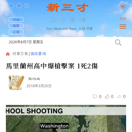
簡體
投稿
聯繫
Sun, Moon and Stars ,
4:38
分鐘
訂閱
2026年8月7日
星期五
时事万象
国际要闻
馬里蘭州高中爆槍擊案 1死2傷
張均威
2018年3月20日
0
0
0