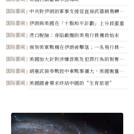
国际要闻
中共對伊朗的軍事支援從直接武器銷售轉向
間接技術轉讓
国际要闻
伊朗與美國在「十點和平計劃」上分歧重重
国际要闻
虎口脫險：身陷敵腹的美飛行員獲救始末
国际要闻
兩架美軍戰機在伊朗被擊落；一名飛行員失
蹤
国际要闻
美國加大針對涉嫌詐欺及犯罪行為的剝奪公
民權力度
国际要闻
胡塞武裝參戰致中東戰事擴大，美國衡量地
面入侵的可能性
国际要闻
美國國會要求終結中國的“生育旅遊”