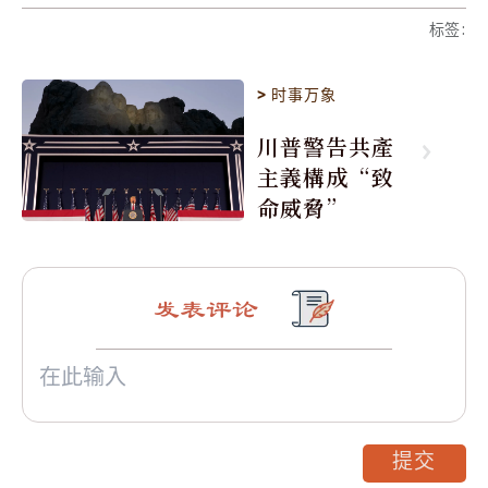
标签
:
>
时事万象
川普警告共產
主義構成“致
命威脅”
发表评论
提交