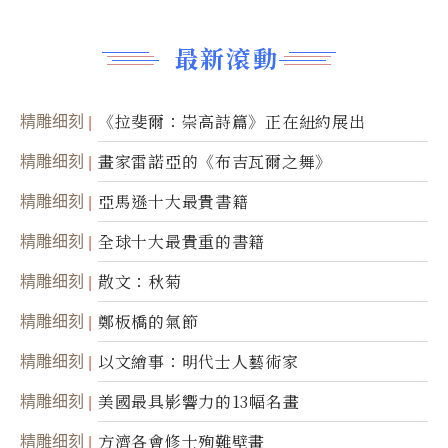
最新滾動
精雕细刻
《拉斐爾：崇高詩篇》正在紐約展出
精雕细刻
畫家雷諾亞的《布吉瓦爾之舞》
精雕细刻
亞馬遜十大最貴書籍
精雕细刻
全球十大最貴重的書籍
精雕细刻
散文：秋菊
精雕细刻
鄭板橋的氣節
精雕细刻
以文繪事：明代士人藝術家
精雕细刻
美國最具影響力的13幅名畫
精雕细刻
方濟各會修士殉難壁畫