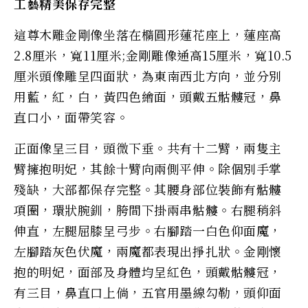
工藝精美保存完整
這尊木雕金剛像坐落在橢圓形蓮花座上，蓮座高
2.8厘米，寬11厘米;金剛雕像通高15厘米，寬10.5
厘米頭像雕呈四面狀，為東南西北方向，並分別
用藍，紅，白，黃四色繪面，頭戴五骷髏冠，鼻
直口小，面帶笑容。
正面像呈三目，頭微下垂。共有十二臂，兩隻主
臂擁抱明妃，其餘十臂向兩側平伸。除個別手掌
殘缺，大部都保存完整。其腰身部位裝飾有骷髏
項圈，環狀腕釧，胯間下掛兩串骷髏。右腿稍斜
伸直，左腿屈膝呈弓步。右腳踏一白色仰面魔，
左腳踏灰色伏魔，兩魔都表現出掙扎狀。金剛懷
抱的明妃，面部及身體均呈紅色，頭戴骷髏冠，
有三目，鼻直口上倘，五官用墨線勾勒，頭仰面