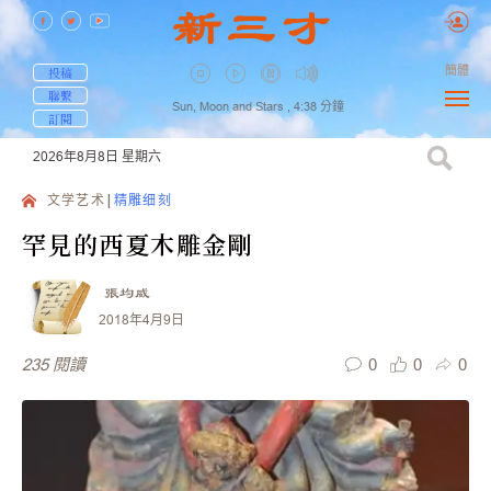
簡體
投稿
聯繫
Sun, Moon and Stars ,
4:38
分鐘
訂閱
2026年8月8日
星期六
文学艺术
精雕细刻
罕見的西夏木雕金剛
張均威
2018年4月9日
0
0
0
235
閱讀