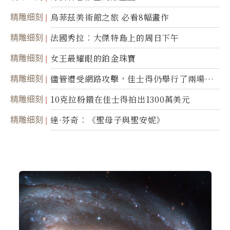
精雕细刻
烏菲茲美術館之旅 必看8幅畫作
精雕细刻
法國秀拉︰大傑特島上的周日下午
精雕细刻
女王最耀眼的鉑金珠寶
精雕细刻
儘管遭受網路攻擊，佳士得仍舉行了兩場拍
賣
精雕细刻
10克拉粉鑽在佳士得拍出1300萬美元
精雕细刻
達·芬奇︰《聖母子與聖安妮》