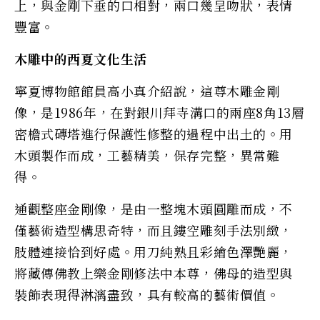
上，與金剛下垂的口相對，兩口幾呈吻狀，表情
豐富。
木雕中的西夏文化生活
寧夏博物館館員高小真介紹說，這尊木雕金剛
像，是1986年，在對銀川拜寺溝口的兩座8角13層
密檐式磚塔進行保護性修整的過程中出土的。用
木頭製作而成，工藝精美，保存完整，異常難
得。
通觀整座金剛像，是由一整塊木頭圓雕而成，不
僅藝術造型構思奇特，而且鏤空雕刻手法別緻，
肢體連接恰到好處。用刀純熟且彩繪色澤艷麗，
將藏傳佛教上樂金剛修法中本尊，佛母的造型與
裝飾表現得淋漓盡致，具有較高的藝術價值。