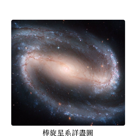
棒旋星系詳盡圖