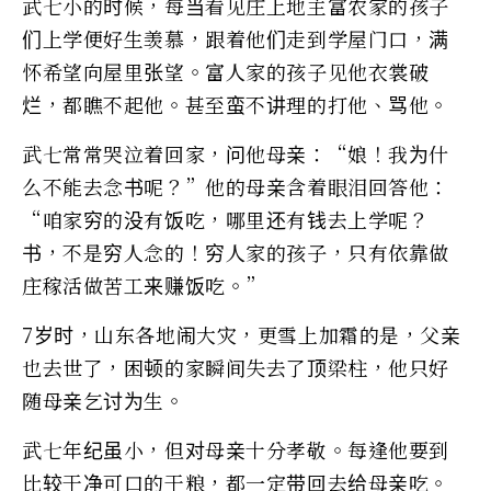
武七小的时候，每当看见庄上地主富农家的孩子
们上学便好生羡慕，跟着他们走到学屋门口，满
怀希望向屋里张望。富人家的孩子见他衣裳破
烂，都瞧不起他。甚至蛮不讲理的打他、骂他。
武七常常哭泣着回家，问他母亲：“娘！我为什
么不能去念书呢？”他的母亲含着眼泪回答他：
“咱家穷的没有饭吃，哪里还有钱去上学呢？
书，不是穷人念的！穷人家的孩子，只有依靠做
庄稼活做苦工来赚饭吃。”
7岁时，山东各地闹大灾，更雪上加霜的是，父亲
也去世了，困顿的家瞬间失去了顶梁柱，他只好
随母亲乞讨为生。
武七年纪虽小，但对母亲十分孝敬。每逢他要到
比较干净可口的干粮，都一定带回去给母亲吃。