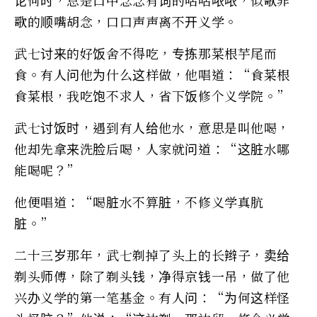
歌的顺嘴胡念，口口声声离不开义学。
武七讨来的好饭舍不得吃，专拣那菜根芋尾而
食。有人问他为什么这样做，他唱道：“食菜根
食菜根，我吃饱不求人，省下饭修个义学院。”
武七讨饭时，遇到有人给他水，意思是叫他喝，
他却先拿来洗脸后喝，人家就问道：“这脏水哪
能喝呢？”
他便唱道：“喝脏水不算脏，不修义学真肮
脏。”
二十三岁那年，武七剃掉了头上的长辫子，卖给
剃头师傅，除了剃头钱，净得京钱一吊，做了他
兴办义学的第一笔基金。有人问：“为何这样怪