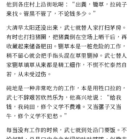
他到各庄村上沿街吆喝：“出粪，锄草，拉砘子
来找。管黑不管了，不论钱多少。”
大清早太阳还没出来，武七就替人家打扫茅房。
有时也打扫猪圈，把猪粪倒在空场上晒干后，再
收藏起来储备肥田。铡草本是一桩危险的工作，
稍不留心就会把手指头混在草里铡掉。武七替人
家铡草填草从来都是精工细作，不慌不忙泰然自
若，从未受过伤。
砘地是一种非常吃力的工作，本是用牲口拉的，
武七不辞艰苦欣然乐为，他高兴地说：“给我
钱，我砘田，修个义学不费难。又当骡子又当
牛，修个义学不犯愁。”
每当没有工作的时候，武七就到处沿门要饭。不
论何时，总是口中念念有词的咕咕哝哝，似歌非