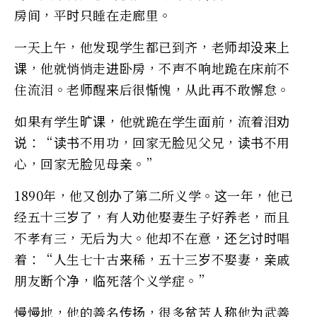
房间，平时只睡在走廊里。
一天上午，他发现学生都已到齐，老师却没来上
课，他就悄悄走进卧房，不声不响地跪在床前不
住流泪。老师醒来后很惭愧，从此再不敢懈怠。
如果有学生旷课，他就跪在学生面前，流着泪劝
说：“读书不用功，回家无脸见父兄，读书不用
心，回家无脸见母亲。”
1890年，他又创办了第二所义学。这一年，他已
经五十三岁了，有人劝他娶妻生子好养老，而且
不孝有三，无后为大。他却不在意，还乞讨时唱
着：“人生七十古来稀，五十三岁不娶妻，亲戚
朋友断个净，临死落个义学症。”
慢慢地，他的善名传扬，很多贫苦人称他为武善