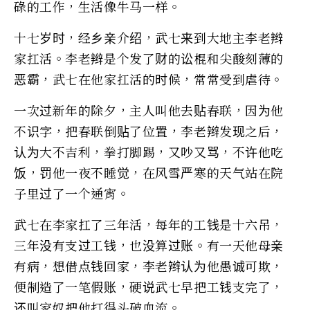
碌的工作，生活像牛马一样。
十七岁时，经乡亲介绍，武七来到大地主李老辫
家扛活。李老辫是个发了财的讼棍和尖酸刻薄的
恶霸，武七在他家扛活的时候，常常受到虐待。
一次过新年的除夕，主人叫他去贴春联，因为他
不识字，把春联倒贴了位置，李老辫发现之后，
认为大不吉利，拳打脚踢，又吵又骂，不许他吃
饭，罚他一夜不睡觉，在风雪严寒的天气站在院
子里过了一个通宵。
武七在李家扛了三年活，每年的工钱是十六吊，
三年没有支过工钱，也没算过账。有一天他母亲
有病，想借点钱回家，李老辫认为他愚诚可欺，
便制造了一笔假账，硬说武七早把工钱支完了，
还叫家奴把他打得头破血流。