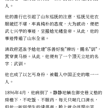
人。
他的善行也引起了山东巡抚的注意，巡抚见他衣
服破烂不堪，率真纯朴的态度，大为感动，便把
武七兴学的事迹，呈报给光绪皇帝。从此，他的
事迹传遍了山东全省。
清政府还准予给他建"乐善好施"牌坊，赐名"训"，
赏穿黄马褂。从此，他便有了一个顶天立地的名
字：武训。
他也成了以乞丐身份，被载入中国正史的唯一一
人。
1896年4月，他病倒了。静静地躺在御史巷义塾的
房檐下，不吃饭、不服药，每天只喝几口清水，
但他一听到学生的读书声，脸上就会浮现出笑