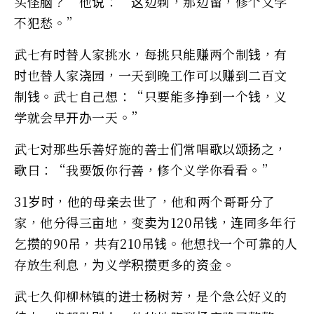
头怪脑？”他说：“这边剃，那边留，修个义学
不犯愁。”
武七有时替人家挑水，每挑只能赚两个制钱，有
时也替人家浇园，一天到晚工作可以赚到二百文
制钱。武七自己想：“只要能多挣到一个钱，义
学就会早开办一天。”
武七对那些乐善好施的善士们常唱歌以颂扬之，
歌曰：“我要饭你行善，修个义学你看看。”
31岁时，他的母亲去世了，他和两个哥哥分了
家，他分得三亩地，变卖为120吊钱，连同多年行
乞攒的90吊，共有210吊钱。他想找一个可靠的人
存放生利息，为义学积攒更多的资金。
武七久仰柳林镇的进士杨树芳，是个急公好义的