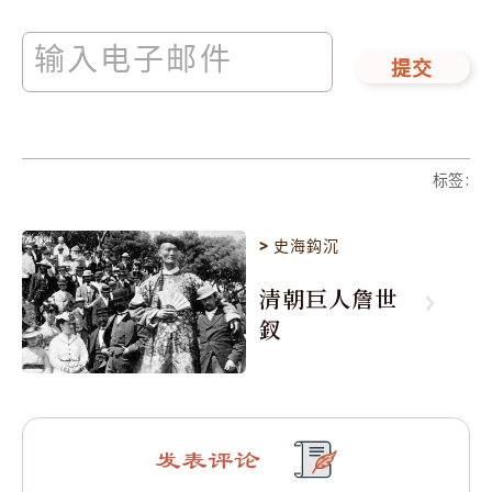
提交
标签
:
>
史海鈎沉
清朝巨人詹世
釵
发表评论