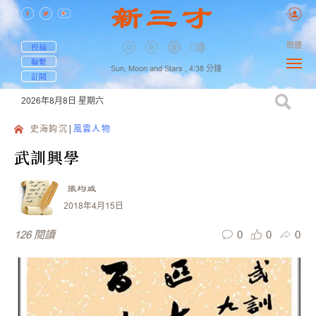
簡體
投稿
聯繫
Sun, Moon and Stars ,
4:38
分鐘
訂閱
2026年8月8日
星期六
史海鈎沉
風雲人物
武訓興學
張均威
2018年4月15日
0
0
0
126
閱讀