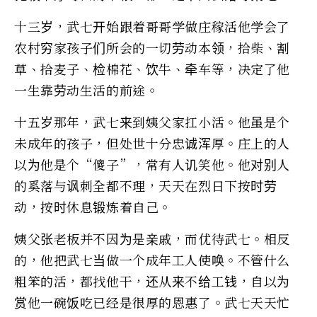
十三岁，武七开始跟着哥哥学做庄稼活他学会了
农村穷家孩子们所会的一切劳动本领，拾柴、割
草、拾麦子、检棉花、饮牛、牵车等，决定了他
一生靠劳动生活的前途。
十五岁那年，武七来到姨父家扛小活。他虽是个
未成年的孩子，但处世十分忠诚浑厚。庄上的人
以为他是个“傻子”，常有人讥笑他。他对别人
的奚落与讽刺全都不理，天天在烈日下按时劳
动，按时休息锻炼着自己。
姨父张老板并不因为是亲戚，而优待武七。相反
的，他把武七当做一个成年工人使唤。不管什么
粗笨的活，都找他干，还从来不给工钱，自以为
赏他一碗饭吃已经是很厚的恩惠了。武七天天忙