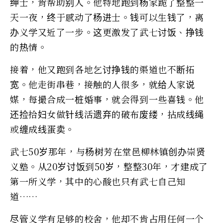
绅士，肯帮助别人。他特地跑到杨家跪了整整一
天一夜，终于感动了杨进士。钱可以生钱了，离
办义学又近了一步。这更激发了武七讨饭、挣钱
的热情。
接着，他又跑到各地乞讨挣钱的渠道也不断拓
宽。他走街串巷，接触的人很多，就给人家说
媒，每撮合成一桩婚事，就会得到一些喜钱。他
还捡拾妇女做针线活遗弃的破布废缕，拈成线绳
或缠成线蛋卖。
武七50岁那年，与杨树芳在堂邑柳林镇创办崇贤
义塾。从20岁讨饭到50岁，整整30年，才建成了
第一所义学，其中的心酸也只有武七自己知
道……
尽管义学有足够的校舍，他却不肯占用任何一个