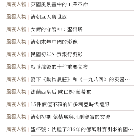
風雲人物
英國風景畫中的工業革命
風雲人物
清朝巨人詹世釵
風雲人物
女傭的守護神︰聖齊塔
風雲人物
清朝末年中國的影像
風雲人物
民國初年外資銀行剪影
風雲人物
戰爭摧毀的十件重要文物
風雲人物
寫下《動物農莊》和《一九八四》的英國作
家喬治．歐威爾
風雲人物
法蘭西皇后 歐仁妮·蒙蒂霍
風雲人物
15件價值不菲的維多利亞時代禮服
風雲人物
清朝初期 紫禁城與凡爾賽宮的交流
風雲人物
聖杯號：沈睡了316年的億萬財寶引來的國際
糾紛