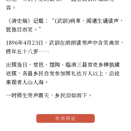
容。
《清史稿》记载：“(武训)病革，闻诸生诵读声，
犹张目而笑。”
1896年4月23日，武训在朗朗读书声中含笑离世，
终年五十八岁……
出殡当日，堂邑、馆陶、临清三县官吏乡绅执绋
送殡，各县乡民自发参加葬礼达万人以上，沿途
来观者人山人海。
一时师生哭声震天，乡民泪如雨下。
发表评论