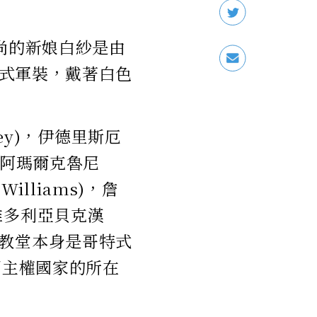
le時尚的新娘白紗是由
式軍裝，戴著白色
rey)，伊德里斯厄
喬治和阿瑪爾克魯尼
 Williams)，詹
以及維多利亞貝克漢
觀禮。教堂本身是哥特式
國主權國家的所在