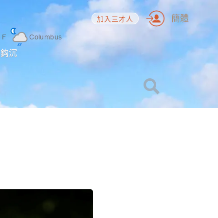
簡體
加入三才人
6
F
Columbus
海鈎沉