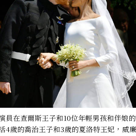
演員在查爾斯王子和10位年輕男孩和伴娘
括4歲的喬治王子和3歲的夏洛特王妃，威