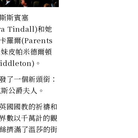
斯斯賓塞
 Tindall)和她
爾(Parents
)，妹妹皮帕米德爾頓
ddleton)。
發了一個新頭銜：
克斯公爵夫人。
英國國教的祈禱和
界數以千萬計的觀
絲擠滿了溫莎的街