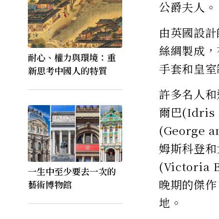
公爵夫人。
由英國設計師C
絲綢製成，
耐心、權力與環境：重
手套和皇室
新思考中國人的特質
許多名人和運
爾巴(Idri
(George 
姆斯科登和大衛
(Victo
一生中至少要去一次的
晚期的傑作
藝術博物館
地。