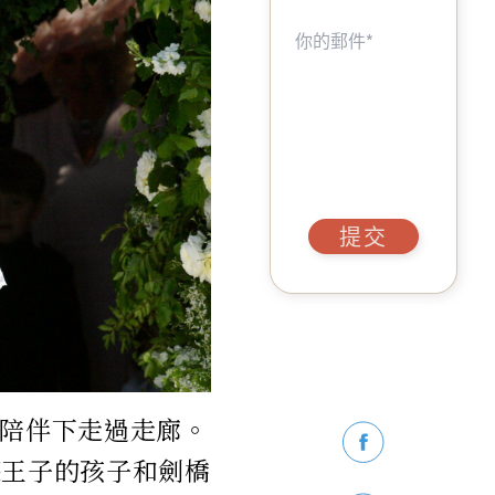
提交
的陪伴下走過走廊。
廉王子的孩子和劍橋