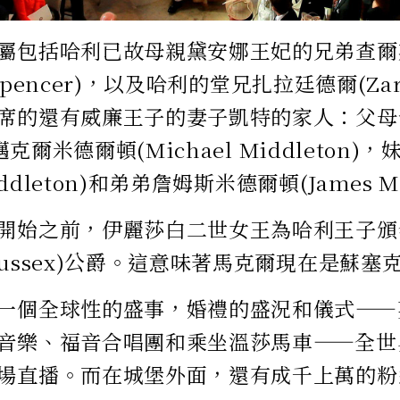
屬包括哈利已故母親黛安娜王妃的兄弟查爾
s Spencer)，以及哈利的堂兄扎拉廷德爾(Zara
席的還有威廉王子的妻子凱特的家人：父母卡羅
和邁克爾米德爾頓(Michael Middleton
Middleton)和弟弟詹姆斯米德爾頓(James Mi
開始之前，伊麗莎白二世女王為哈利王子頒
Sussex)公爵。這意味著馬克爾現在是蘇塞
一個全球性的盛事，婚禮的盛況和儀式——
音樂、福音合唱團和乘坐溫莎馬車——全世
場直播。而在城堡外面，還有成千上萬的粉