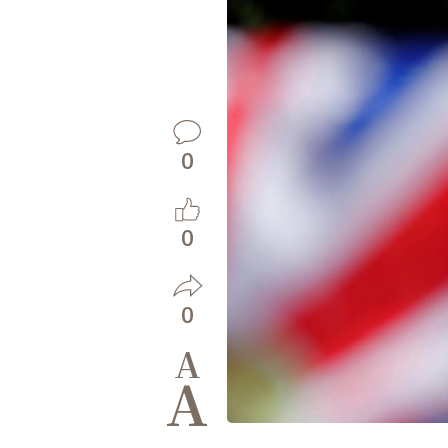
0
0
0
A
A