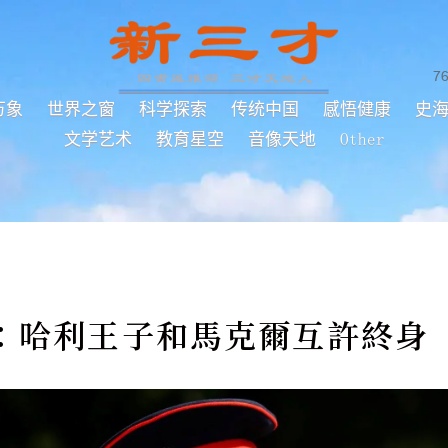
7
万象
世界之窗
科学探索
传统中国
感悟健康
史
文学艺术
教育星空
音像天地
Other
：哈利王子和馬克爾互許終身