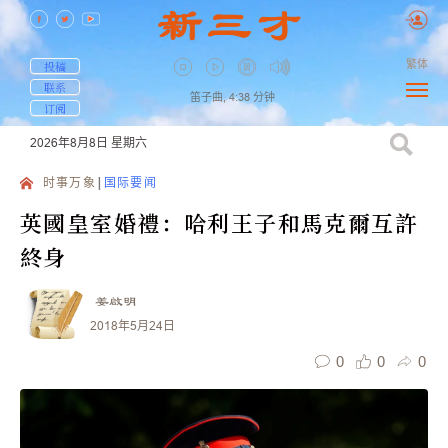
繁体
投稿
联系
笛子曲,
4:38
分钟
订阅
2026年8月8日
星期六
时事万象
国际要闻
英國皇室婚禮：哈利王子和馬克爾互許
終身
姜啟明
2018年5月24日
0
0
0