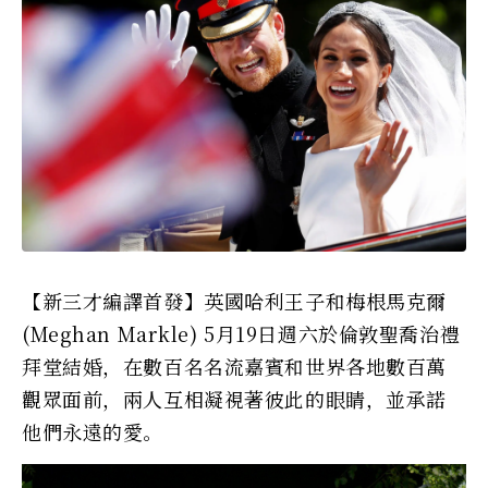
【新三才編譯首發】英國哈利王子和梅根馬克爾
(Meghan Markle) 5月19日週六於倫敦聖喬治禮
拜堂結婚，在數百名名流嘉賓和世界各地數百萬
觀眾面前，兩人互相凝視著彼此的眼睛，並承諾
他們永遠的愛。