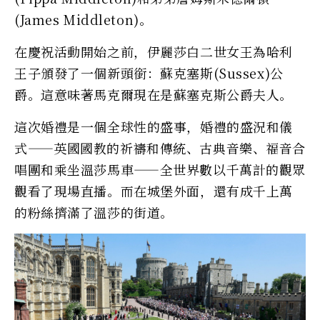
(James Middleton)。
在慶祝活動開始之前，伊麗莎白二世女王為哈利
王子頒發了一個新頭銜：蘇克塞斯(Sussex)公
爵。這意味著馬克爾現在是蘇塞克斯公爵夫人。
這次婚禮是一個全球性的盛事，婚禮的盛況和儀
式——英國國教的祈禱和傳統、古典音樂、福音合
唱團和乘坐溫莎馬車——全世界數以千萬計的觀眾
觀看了現場直播。而在城堡外面，還有成千上萬
的粉絲擠滿了溫莎的街道。