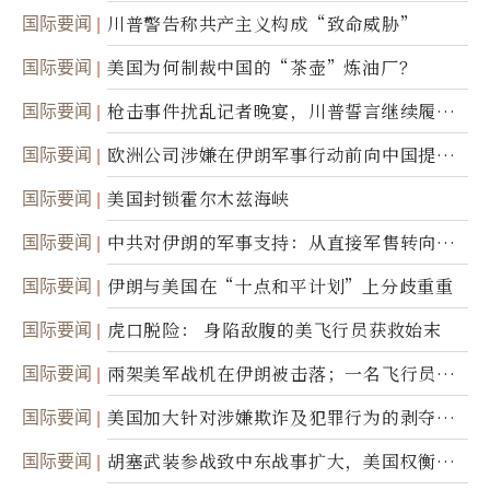
国际要闻
川普警告称共产主义构成“致命威胁”
国际要闻
美国为何制裁中国的“茶壶”炼油厂？
国际要闻
枪击事件扰乱记者晚宴，川普誓言继续履行
职责
国际要闻
欧洲公司涉嫌在伊朗军事行动前向中国提供
美军基地的卫星图像
国际要闻
美国封锁霍尔木兹海峡
国际要闻
中共对伊朗的军事支持：从直接军售转向间
接技术转让
国际要闻
伊朗与美国在“十点和平计划”上分歧重重
国际要闻
虎口脱险： 身陷敌腹的美飞行员获救始末
国际要闻
兩架美军战机在伊朗被击落；一名飞行员失
踪
国际要闻
美国加大针对涉嫌欺诈及犯罪行为的剥夺公
民权力度
国际要闻
胡塞武装参战致中东战事扩大，美国权衡地