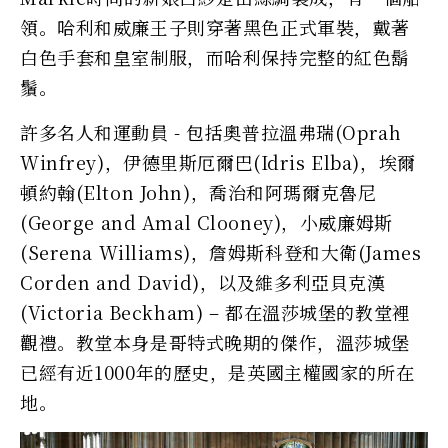
領。哈利和威廉王子則穿著黑色正式軍裝，戴著
白色手套和皇室制服，而哈利保持完整的紅色鬍
鬚。
許多名人和運動員 - 包括奧普拉溫弗瑞(Oprah
Winfrey)，伊德里斯厄爾巴(Idris Elba)，埃爾
頓約翰(Elton John)，喬治和阿瑪爾克魯尼
(George and Amal Clooney)，小威廉姆斯
(Serena Williams)，詹姆斯科登和大衛(James
Corden and David)，以及維多利亞貝克漢
(Victoria Beckham) – 都在溫莎城堡的教堂裡
觀禮。教堂本身是哥特式晚期的傑作，溫莎城堡
已經有近1000年的歷史，是英國主權國家的所在
地。