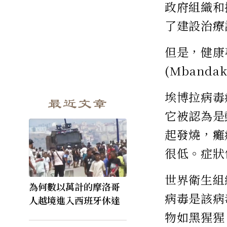
政府組織和
了建設治療
但是，健康
(Mban
埃博拉病毒
最近文章
它被認為是
起發燒，癱
很低。症狀
世界衛生組
為何數以萬計的摩洛哥
病毒是該病
人越境進入西班牙休達
物如黑猩猩