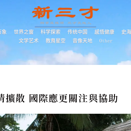
万象
世界之窗
科学探索
传统中国
感悟健康
史
文学艺术
教育星空
音像天地
Other
情擴散 國際應更關注與協助