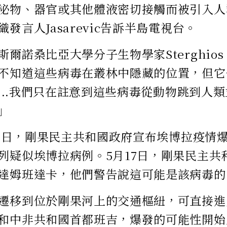
泌物、器官或其他體液密切接觸而被引入人
發言人Jasarevic告訴半島電視台。
爾諾桑比亞大學分子生物學家Sterghios M
不知道這些病毒在叢林中隱藏的位置，但它
.....我們只在註意到這些病毒從動物跳到人
」
5月8日，剛果民主共和國政府宣布埃博拉疫情
列疑似埃博拉病例。5月17日，剛果民主共
達姆班達卡，他們警告說這可能是該病毒的
遷移到位於剛果河上的交通樞紐，可直接進
和中非共和國首都班吉，爆發的可能性開始