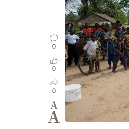
0
0
0
A
A