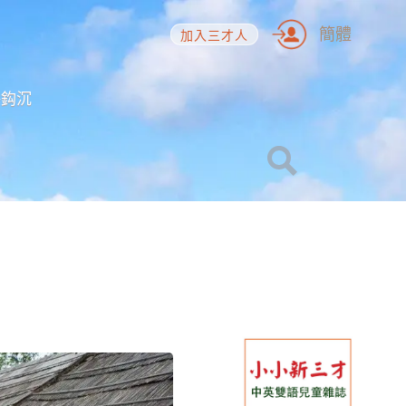
簡體
加入三才人
海鈎沉