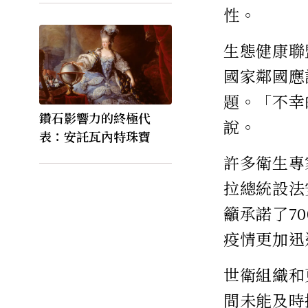
性。
生態健康聯盟
國家鄰國應
題。「不幸
鑽石影響力的終極代
說。
表：安託瓦內特珠寶
許多衛生專
拉總統設法
籲承諾了7
疫情更加迅
世衛組織和
間未能及時