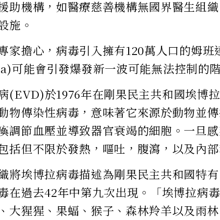
援助機構，如醫療慈善機構無國界醫生組織(
設施。
專家擔心，病毒引入擁有120萬人口的姆班
daka)可能會引發爆發新一波可能無法控制的
病(EVD)於1976年在剛果民主共和國埃博
動物傳染性病毒，意味著它來源於動物並傳
瘓調節血壓並導致器官衰竭的細胞。一旦感
包括但不限於發熱，嘔吐，腹瀉，以及內部
織將埃博拉病毒描述為剛果民主共和國特有
毒在過去42年中第九次出現。「埃博拉病
、大猩猩、果蝠、猴子、森林羚羊以及雨林