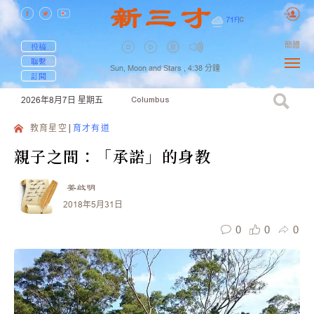
71
F
|
C
簡體
投稿
聯繫
Sun, Moon and Stars ,
4:38
分鐘
訂閱
2026年8月7日
星期五
Columbus
教育星空
育才有道
親子之間：「承諾」的身教
姜啟明
2018年5月31日
0
0
0