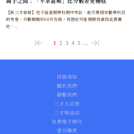
親子之間：「不求甚解」比分數差更糟糕
【新三才首發】兒子這星期學校期中考試，前天帶回來數學科目
的考卷，分數剛剛好60分及格。我想他可能預期我會因此責備
他，...
1
2
3
4
5
…
投稿須知
關於我們
聯繫我們
三才人註冊
三才精品店
免費電子期刊
書刊購買