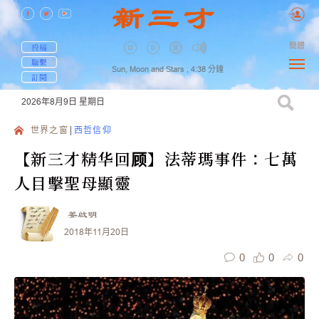
簡體
投稿
聯繫
Sun, Moon and Stars ,
4:38
分鐘
訂閱
2026年8月9日
星期日
世界之窗
西哲信仰
【新三才精华回顾】法蒂瑪事件：七萬
人目擊聖母顯靈
姜啟明
2018年11月20日
0
0
0