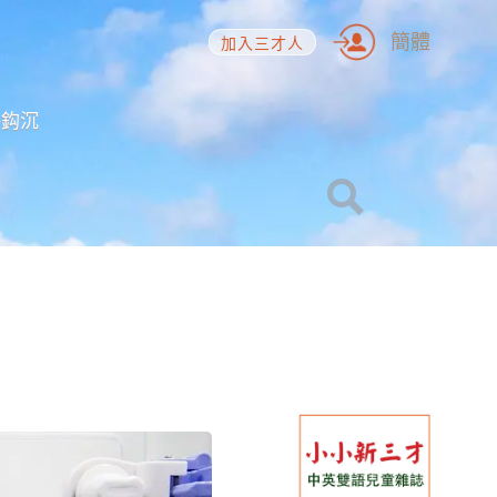
簡體
加入三才人
海鈎沉