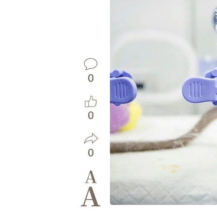
0
0
0
A
A