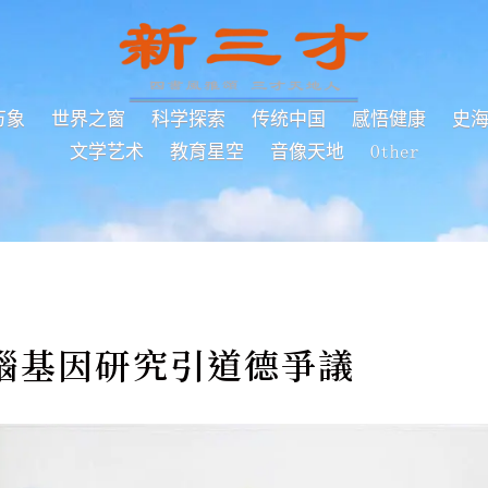
万象
世界之窗
科学探索
传统中国
感悟健康
史
文学艺术
教育星空
音像天地
Other
腦基因研究引道德爭議