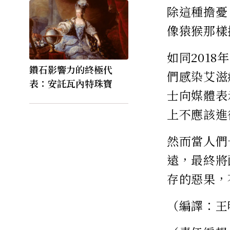
除這種擔憂
像猿猴那樣
如同201
鑽石影響力的終極代
們感染艾滋
表：安託瓦內特珠寶
士向媒體表
上不應該進
然而當人們
遠，最終將
存的惡果，
（編譯：王