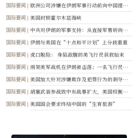
职责
国际要闻
欧洲公司涉嫌在伊朗军事行动前向中国提供
美军基地的卫星图像
国际要闻
美国封锁霍尔木兹海峡
国际要闻
中共对伊朗的军事支持：从直接军售转向间
接技术转让
国际要闻
伊朗与美国在“十点和平计划”上分歧重重
国际要闻
虎口脱险： 身陷敌腹的美飞行员获救始末
国际要闻
兩架美军战机在伊朗被击落；一名飞行员失
踪
国际要闻
美国加大针对涉嫌欺诈及犯罪行为的剥夺公
民权力度
国际要闻
胡塞武装参战致中东战事扩大，美国权衡地
面入侵的可能性
国际要闻
美国国会要求终结中国的“生育旅游”