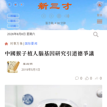
繁体
投稿
联系
笛子曲,
4:38
分钟
订阅
2026年8月8日
星期六
时事万象
国际要闻
中國猴子植人腦基因研究引道德爭議
姜啟明
2019年5月1日
0
0
0