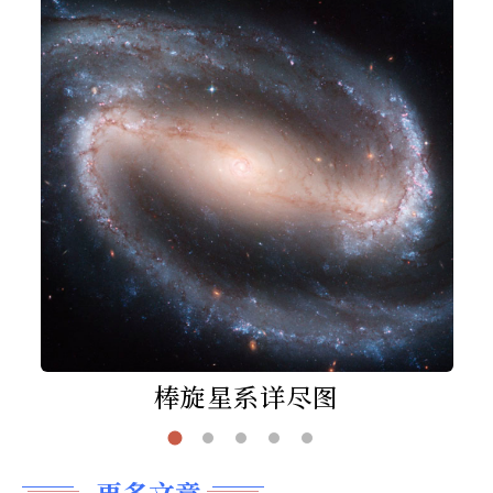
棒旋星系详尽图
更多文章