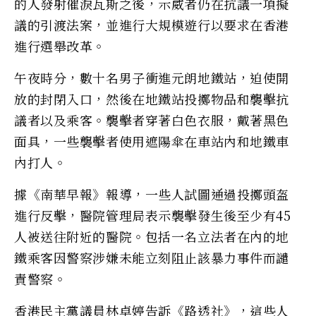
的人發射催淚瓦斯之後，示威者仍在抗議一項擬
議的引渡法案，並進行大規模遊行以要求在香港
進行選舉改革。
午夜時分，數十名男子衝進元朗地鐵站，迫使開
放的封閉入口，然後在地鐵站投擲物品和襲擊抗
議者以及乘客。襲擊者穿著白色衣服，戴著黑色
面具，一些襲擊者使用遮陽傘在車站內和地鐵車
內打人。
據《南華早報》報導，一些人試圖通過投擲頭盔
進行反擊，醫院管理局表示襲擊發生後至少有45
人被送往附近的醫院。包括一名立法者在內的地
鐵乘客因警察涉嫌未能立刻阻止該暴力事件而譴
責警察。
香港民主黨議員林卓婷告訴《路透社》，這些人