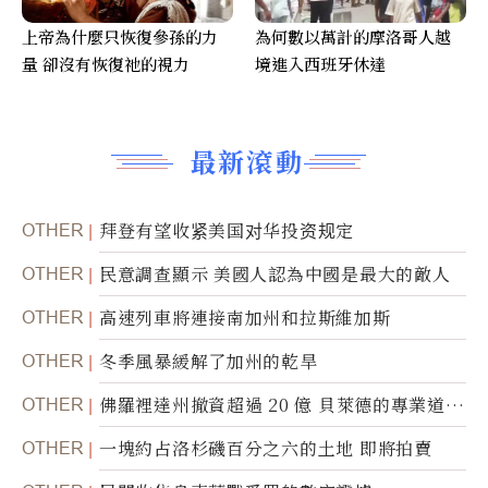
上帝為什麼只恢復參孫的力
為何數以萬計的摩洛哥人越
量 卻沒有恢復祂的視力
境進入西班牙休達
最新滾動
OTHER
拜登有望收紧美国对华投资规定
OTHER
民意調查顯示 美國人認為中國是最大的敵人
OTHER
高速列車將連接南加州和拉斯維加斯
OTHER
冬季風暴緩解了加州的乾旱
OTHER
佛羅裡達州撤資超過 20 億 貝萊德的專業道德
被質疑
OTHER
一塊約占洛杉磯百分之六的土地 即將拍賣