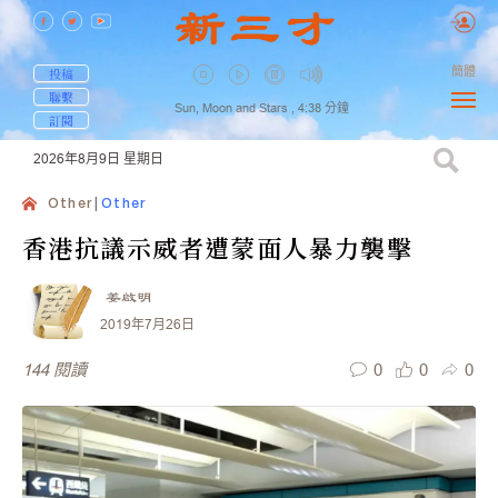
簡體
投稿
聯繫
Sun, Moon and Stars ,
4:38
分鐘
訂閱
2026年8月9日
星期日
Other
Other
香港抗議示威者遭蒙面人暴力襲擊
姜啟明
2019年7月26日
0
0
0
144
閱讀