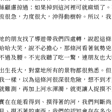
絲顧慮掠過：如果掉到這河裡可就麻煩了。
流很急，力度很大，沖得動樹幹。所以，我
地的朋友找了導遊帶我們四處轉，說起這條
哈哈大笑，說不必擔心，那條河看著氣勢兇
不過及腰。不光我聽了吃一驚，連朋友也大
出生長大，對當地所有的景物都很熟悉。但
我一樣，以為這條河很深很危險，想不到才
就難測，再加上河水渾濁，就更讓人捉摸不
實在在能看得到、摸得著的河，我們判斷尚
見、摸不著的東西，我們的認知會存在多少