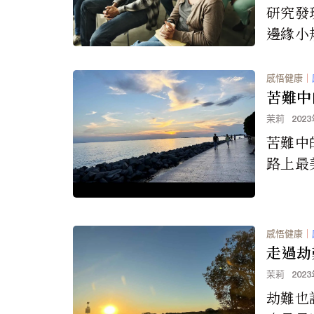
研究發
邊緣小
與富裕
們一樣
感悟健康
｜
苦難中
茉莉
202
苦難中
路上最
感悟健康
｜
走過劫
茉莉
202
劫難也