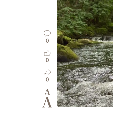
0
0
0
A
A