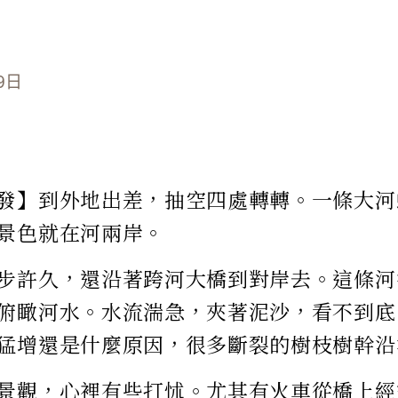
9日
發】到外地出差，抽空四處轉轉。一條大河
景色就在河兩岸。
步許久，還沿著跨河大橋到對岸去。這條河
俯瞰河水。水流湍急，夾著泥沙，看不到底
猛增還是什麼原因，很多斷裂的樹枝樹幹沿
景觀，心裡有些打怵。尤其有火車從橋上經