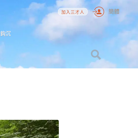
簡體
加入三才人
海鈎沉