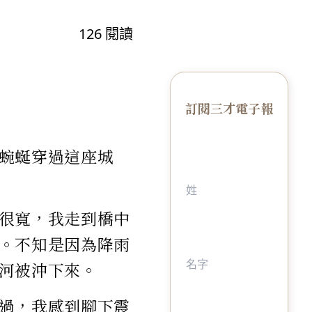
126
閱讀
訂閱三才電子報
蜿蜒穿過這座城
很寬，我走到橋中
。不知是因為降雨
河被沖下來。
過，我感到腳下震