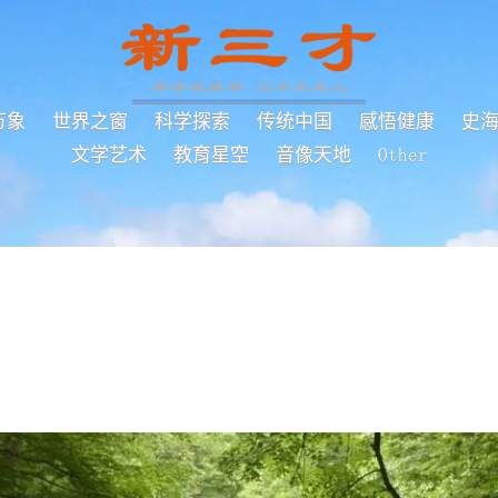
万象
世界之窗
科学探索
传统中国
感悟健康
史
文学艺术
教育星空
音像天地
Other