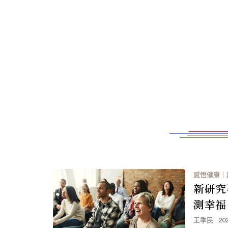
感悟健康
｜
新研究
測幸福
王季民
20