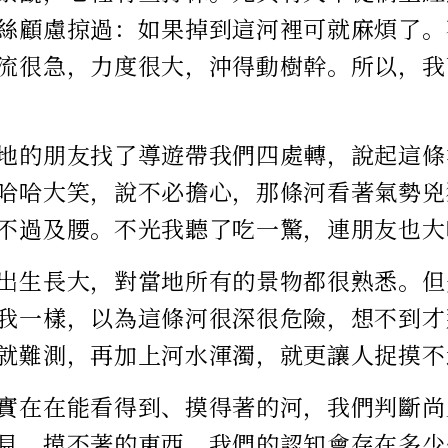
絲顧慮掠過：如果掉到這河裡可就麻煩了。
流很急，力度很大，沖得動樹幹。所以，我
地的朋友找了導遊帶我們四處轉，說起這條
哈哈大笑，說不必擔心，那條河看著氣勢兇
不過及腰。不光我聽了吃一驚，連朋友也大
出生長大，對當地所有的景物都很熟悉。但
我一樣，以為這條河很深很危險，想不到才
就難測，再加上河水渾濁，就更讓人捉摸不
實在在能看得到、摸得著的河，我們判斷尚
見、摸不著的東西，我們的認知會存在多少