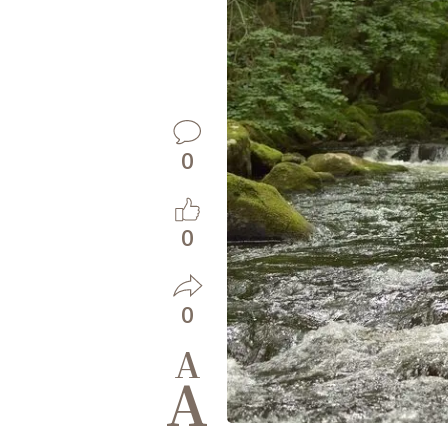
0
0
0
A
A