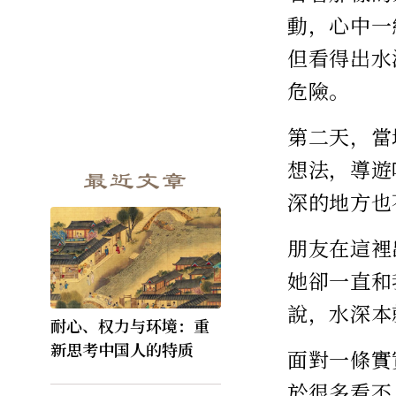
動，心中一
但看得出水
危險。
第二天，當
想法，導遊
最近文章
深的地方也
朋友在這裡
她卻一直和
說，水深本
耐心、权力与环境：重
新思考中国人的特质
面對一條實
於很多看不