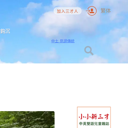
繁体
加入三才人
海鈎沉
中土 見證傳統