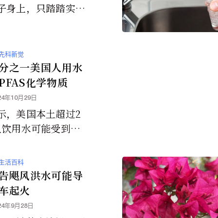
子身上，只踏踏实实
下就够了。
先科新觉
分之一美国人用水
PFAS化学物质
24年10月29日
示，美国本土超过2
人饮用水可能受到
性化学物质」的污
罗里达州和加州是大
生活百科
依赖可能受到污染的
告飓风洪水可能导
源公共供水的州。
车起火
24年9月28日