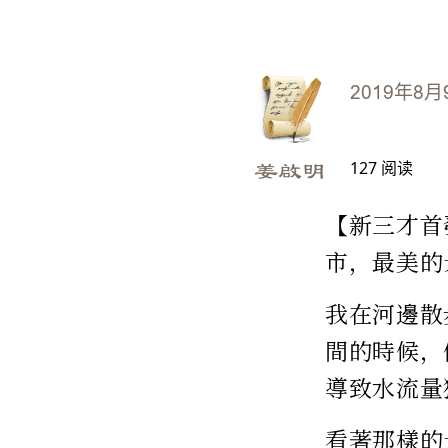
2019年8月
127
阅读
姜啟明
【新三才首
市，最美的
我在河邊散
間的時候，
導致水流量
看著那樣的