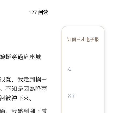
127
阅读
订阅三才电子报
蜿蜒穿過這座城
很寬，我走到橋中
。不知是因為降雨
河被沖下來。
過，我感到腳下震