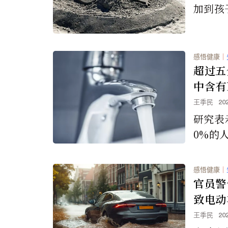
加到孩
过好当
感悟健康
｜
超过五
中含有
王季民
20
研究表
0%的
「永久
染，佛
感悟健康
｜
多数人
官员警
地下水
致电动
王季民
20