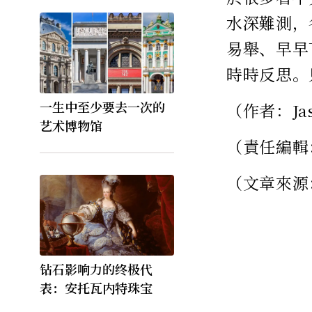
水深難測，
易舉、早早
時時反思。
一生中至少要去一次的
（作者：Ja
艺术博物馆
（責任編輯
（文章來源
钻石影响力的终极代
表：安托瓦内特珠宝