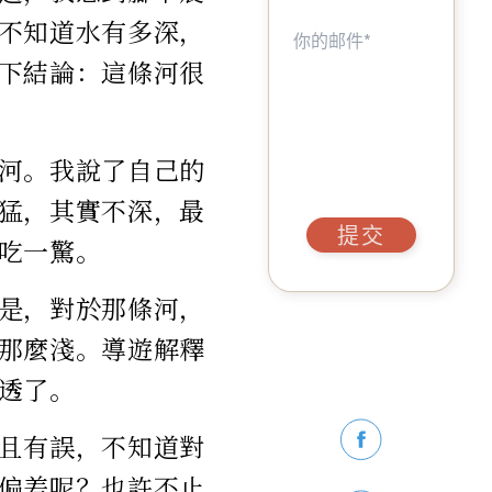
不知道水有多深，
下結論：這條河很
河。我說了自己的
猛，其實不深，最
提交
吃一驚。
是，對於那條河，
那麼淺。導遊解釋
透了。
且有誤，不知道對
偏差呢？也許不止