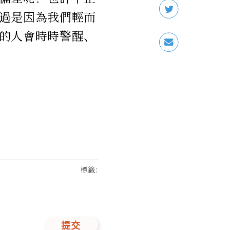
過是因為我們輕而
的人會時時警醒、
標籤
:
提交