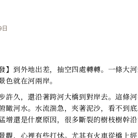
9日
發】到外地出差，抽空四處轉轉。一條大河
景色就在河兩岸。
步許久，還沿著跨河大橋到對岸去。這條河
俯瞰河水。水流湍急，夾著泥沙，看不到底
猛增還是什麼原因，很多斷裂的樹枝樹幹沿
景觀，心裡有些打怵。尤其有火車從橋上經