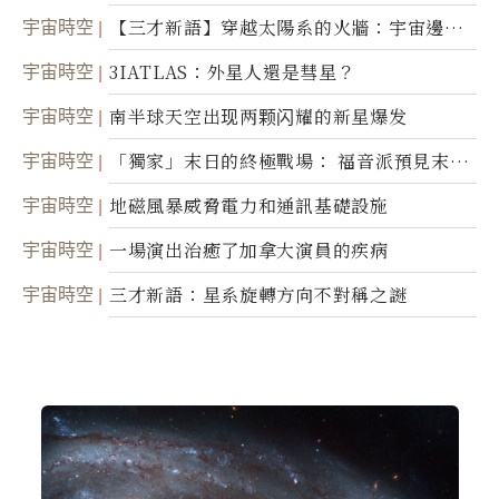
宇宙時空
【三才新語】穿越太陽系的火牆：宇宙邊界
新啟示
宇宙時空
3IATLAS：外星人還是彗星？
宇宙時空
南半球天空出现两颗闪耀的新星爆发
宇宙時空
「獨家」末日的終極戰場： 福音派預見末
世；希臘僧侶預言以色列的攻擊
宇宙時空
地磁風暴威脅電力和通訊基礎設施
宇宙時空
一場演出治癒了加拿大演員的疾病
宇宙時空
三才新語：星系旋轉方向不對稱之謎