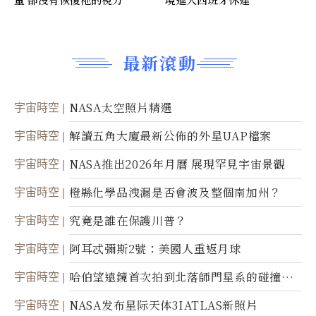
最新滾動
宇宙時空
NASA太空照片精選
宇宙時空
解讀五角大廈最新公佈的外星UAP檔案
宇宙時空
NASA推出2026年月曆 展現罕見宇宙景觀
宇宙時空
橙縣化學品洩漏是否會波及整個南加州？
宇宙時空
究竟是誰在保護川普？
宇宙時空
阿耳忒彌斯2號：美國人重返月球
宇宙時空
哈伯望遠鏡首次拍到北落師門星系的碰撞與
爆炸
宇宙時空
NASA发布星际天体3IATLAS新照片