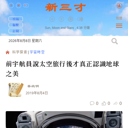
簡體
投稿
聯繫
Sun, Moon and Stars ,
4:38
分鐘
訂閱
2026年8月8日
星期六
科学探索
宇宙時空
前宇航員說太空旅行後才真正認識地球
之美
姜啟明
2019年8月4日
0
0
0