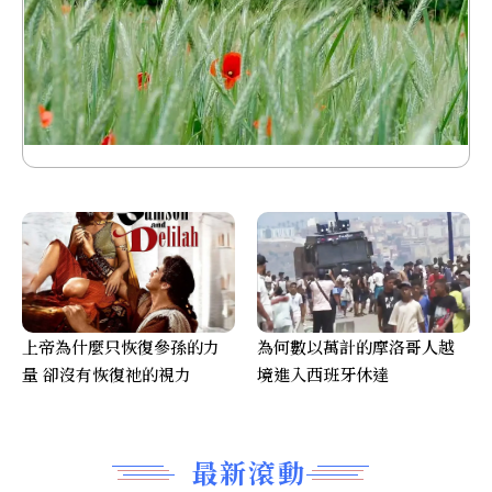
上帝為什麼只恢復參孫的力
為何數以萬計的摩洛哥人越
量 卻沒有恢復祂的視力
境進入西班牙休達
最新滾動