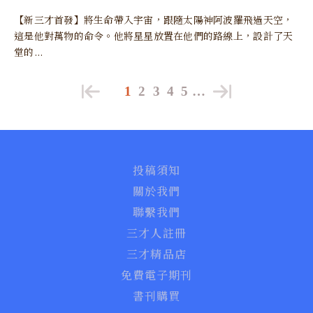
【新三才首發】將生命帶入宇宙，跟隨太陽神阿波羅飛過天空，
這是他對萬物的命令。他將星星放置在他們的路線上，設計了天
堂的...
1
2
3
4
5
…
投稿須知
關於我們
聯繫我們
三才人註冊
三才精品店
免費電子期刊
書刊購買