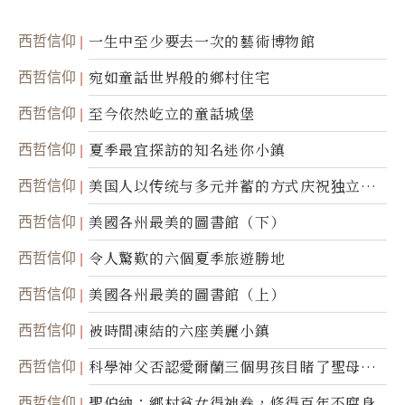
西哲信仰
一生中至少要去一次的藝術博物館
西哲信仰
宛如童話世界般的鄉村住宅
西哲信仰
至今依然屹立的童話城堡
西哲信仰
夏季最宜探訪的知名迷你小鎮
西哲信仰
美国人以传统与多元并蓄的方式庆祝独立日2
50周年
西哲信仰
美國各州最美的圖書館（下）
西哲信仰
令人驚歎的六個夏季旅遊勝地
西哲信仰
美國各州最美的圖書館（上）
西哲信仰
被時間凍結的六座美麗小鎮
西哲信仰
科學神父否認愛爾蘭三個男孩目睹了聖母顯
靈
西哲信仰
聖伯納：鄉村貧女得神眷，修得百年不腐身