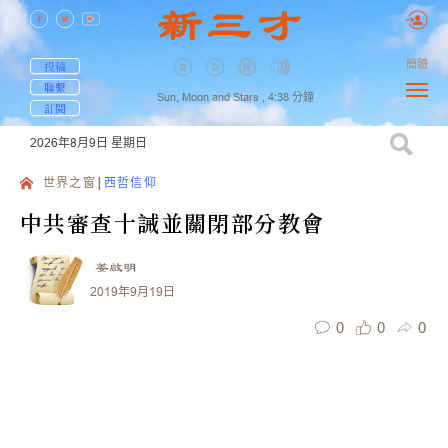
簡體
投稿
聯繫
Sun, Moon and Stars ,
4:38
分鐘
訂閱
2026年8月9日
星期日
世界之窗
西哲信仰
中共審查十誡並關閉部分教會
姜啟明
2019年9月19日
0
0
0