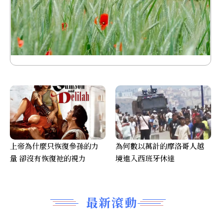
上帝為什麼只恢復參孫的力
為何數以萬計的摩洛哥人越
量 卻沒有恢復祂的視力
境進入西班牙休達
最新滾動