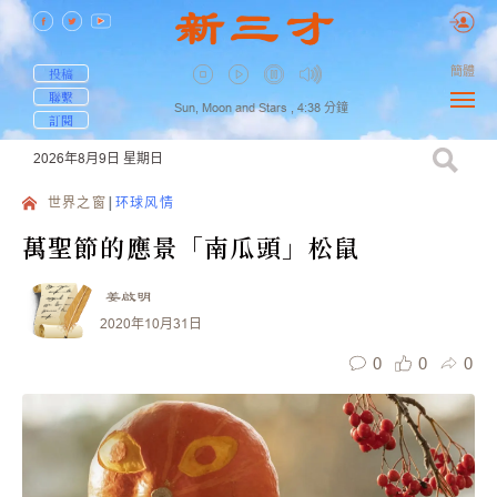
簡體
投稿
聯繫
Sun, Moon and Stars ,
4:38
分鐘
訂閱
2026年8月9日
星期日
世界之窗
环球风情
萬聖節的應景「南瓜頭」松鼠
姜啟明
2020年10月31日
0
0
0