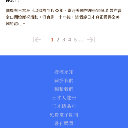
圓周率日本身可以追溯到1988年，當時美國物理學家賴瑞·蕭在舊
金山開始慶祝活動。但直到二十年後，這個節日才真正獲得全美
國的認可。
1
2
3
4
5
…
投稿須知
關於我們
聯繫我們
三才人註冊
三才精品店
免費電子期刊
書刊購買