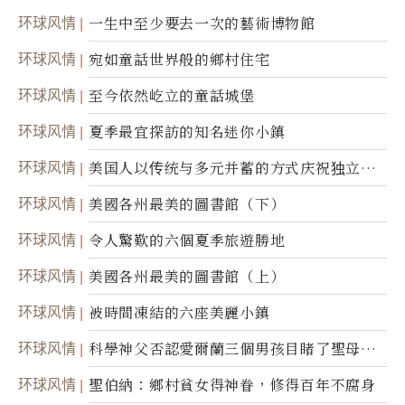
环球风情
一生中至少要去一次的藝術博物館
环球风情
宛如童話世界般的鄉村住宅
环球风情
至今依然屹立的童話城堡
环球风情
夏季最宜探訪的知名迷你小鎮
环球风情
美国人以传统与多元并蓄的方式庆祝独立日2
50周年
环球风情
美國各州最美的圖書館（下）
环球风情
令人驚歎的六個夏季旅遊勝地
环球风情
美國各州最美的圖書館（上）
环球风情
被時間凍結的六座美麗小鎮
环球风情
科學神父否認愛爾蘭三個男孩目睹了聖母顯
靈
环球风情
聖伯納：鄉村貧女得神眷，修得百年不腐身