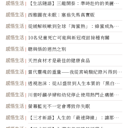
感悟生活
【生活隨語】三龍開泰：準時赴約的美麗震
撼
感悟生活
西雅圖夜未眠：塞翁失馬真實版
感悟生活
從緩解咳嗽到全球「淘蜜熱」：蜂蜜成為健
康產業前沿商品
感悟生活
10名兒童死亡可能與新冠疫苗接種有關
感悟生活
聰與悟的迥然之別
感悟生活
天然食材才是最佳的健康食品
感悟生活
當代靈魂的重量——我從宮崎駿紀錄片得到的
省思
感悟生活
透視泡沫：從AI盛世到人生本質的「黑白一
瞬」
感悟生活
川普呼籲孕婦和幼兒停止使用熱門止痛藥泰
諾
感悟生活
螢幕藍光不一定會導致你失眠
感悟生活
【三才新語】人生的「最速降線」：讓那道
光，帶你滑向自己