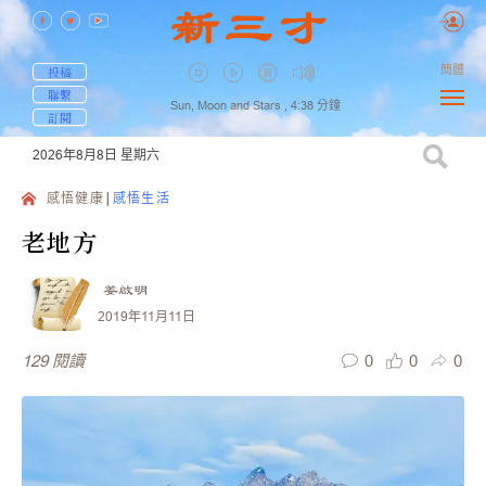
簡體
投稿
聯繫
Sun, Moon and Stars ,
4:38
分鐘
訂閱
2026年8月8日
星期六
感悟健康
感悟生活
老地方
姜啟明
2019年11月11日
0
0
0
129
閱讀