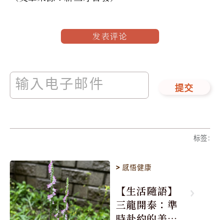
发表评论
提交
标签
:
>
感悟健康
【生活隨語】
三龍開泰：準
時赴約的美麗