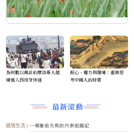
為何數以萬計的摩洛哥人越
耐心、權力與環境：重新思
境進入西班牙休達
考中國人的特質
最新滾動
感悟生活
一場塞翁失馬的汽車拋錨記