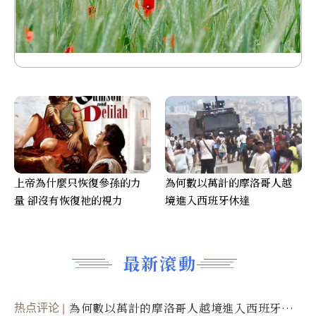
上帝為什麼只恢復參孫的力
為何數以萬計的摩洛哥人越
量 卻沒有恢復祂的視力
境進入西班牙休達
最新滾動
热点评论
為何數以萬計的摩洛哥人越境進入西班牙休