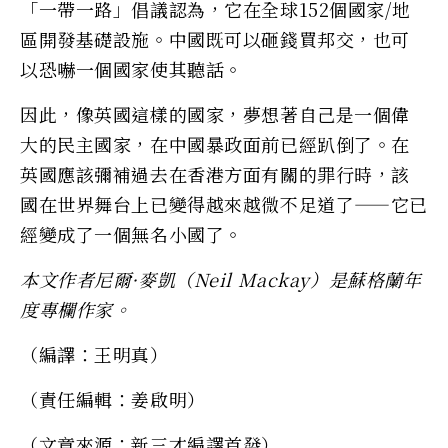
「一帶一路」倡議認為，它在全球152個國家/地
區開發基礎設施。中國既可以砸錢買邦交，也可
以恐嚇一個國家使其聽話。
因此，像英國這樣的國家，夢想著自己是一個偉
大的民主國家，在中國暴政面前已經趴倒了。在
英國應該彌補過去在香港方面有關的罪行時，該
國在世界舞台上已變得越來越微不足道了——它已
經變成了一個無名小國了。
本文作者尼爾·麥凱（Neil Mackay
）是蘇格蘭年
度專欄作家。
（編譯：王明真）
（責任編輯：姜啟明）
（文章來源：新三才編譯首發）