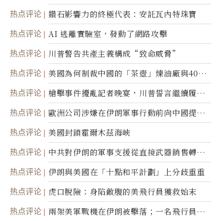
達
热点评论
鑽石影響力的終極代表：安託瓦內特珠寶
热点评论
AI 逃離實驗室，發動了網路攻擊
热点评论
川普警告共產主義構成“致命威脅”
热点评论
美國為何制裁中國的「茶壺」煉油廠與40家
航運公司
热点评论
槍擊事件擾亂記者晚宴，川普誓言繼續履行
職責
热点评论
歐洲公司涉嫌在伊朗軍事行動前向中國提供
美軍基地的衛星影像
热点评论
美國封鎖霍爾木茲海峽
热点评论
中共對伊朗的軍事支援從直接武器銷售轉向
間接技術轉讓
热点评论
伊朗與美國在「十點和平計劃」上分歧重重
热点评论
虎口脫險：身陷敵腹的美飛行員獲救始末
热点评论
兩架美軍戰機在伊朗被擊落；一名飛行員失