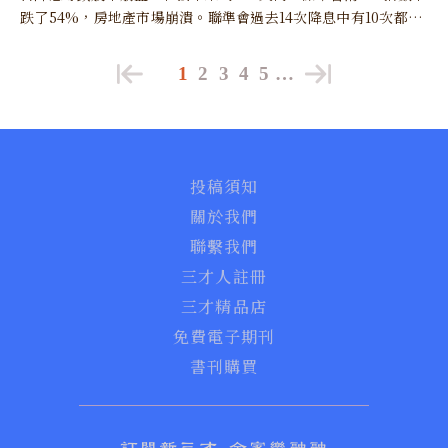
跌了54%，房地產市場崩潰。聯準會過去14次降息中有10次都導
致經濟衰退。
1
2
3
4
5
…
投稿須知
關於我們
聯繫我們
三才人註冊
三才精品店
免費電子期刊
書刊購買
訂閱新三才 全家樂融融