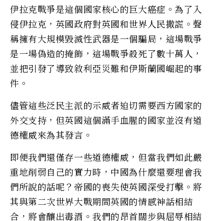
伊拉克戰爭是這個國家核心的巨大癌症。為了入
侵伊拉克，英國政府對英國和世界人民撒謊。聲
稱擁有大規模毀滅性武器是一個騙局，這場戰爭
是一場偽造的掩飾，這場戰爭殺死了數十萬人，
並把引發了導致敘利亞災難和伊斯蘭國崛起的事
件。
儘管這些泛民主派的示威者迫切需要西方國家的
外交支持，但英國這個滿手血腥的國家並沒有道
德權威來為其發言。
即便我們還僅存一些道德權威，但當我們如此嚴
重地削弱自己的實力時，中國為什麼還要理會我
們所說的話呢？帝國的喪失使英國深受打擊。將
其與第二次世界大戰期間英國的情感神話相結
合，將會釀出毒酒。我們的昂首闊步與屈辱相結