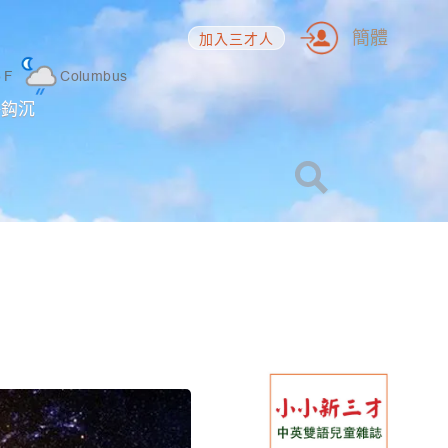
簡體
加入三才人
5
F
Columbus
海鈎沉