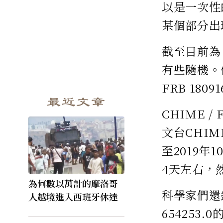
以是一次性
某個部分出
截至目前為
有些隨機。但
FRB 180
最近文章
CHIME /
文台CHI
至2019年
4天左右，
為何數以萬計的摩洛哥
科學家們還針
人越境進入西班牙休達
654253