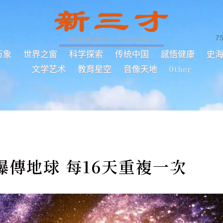
7
万象
世界之窗
科学探索
传统中国
感悟健康
史
文学艺术
教育星空
音像天地
Other
傳地球 每16天重複一次