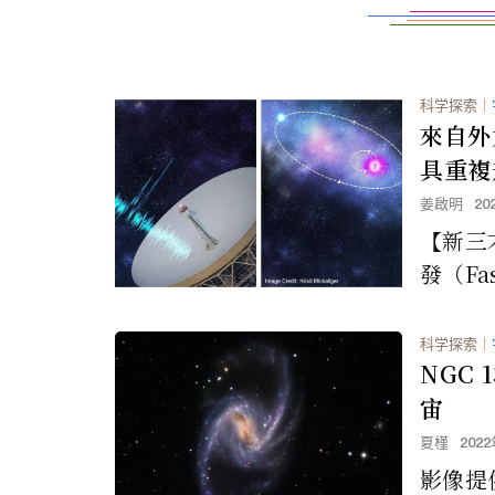
科学探索
｜
來自外
具重複
姜啟明
20
【新三
發（Fas
B）為
電波脈
科学探索
｜
幾...
NGC 
宙
夏槿
202
影像提供