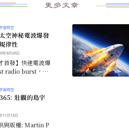
更多文章
宇宙時空
太空神秘電波爆發
規律性
20年6月20日
才首發】快速電波爆
t radio burst，FR
宇宙中一種高能瞬態
衝訊號，僅持續一至
宇宙時空
1365: 壯觀的島宇
2年11月12日
與版權: Martin P