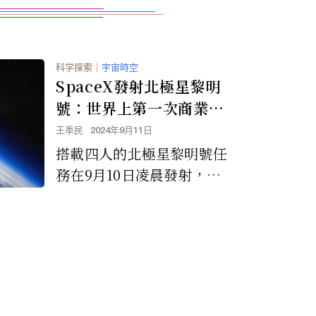
科学探索
｜
宇宙時空
SpaceX發射北極星黎明
號：世界上第一次商業太
空漫步
王季民
2024年9月11日
搭載四人的北極星黎明號任
務在9月10日凌晨發射，將
創造新的太空歷史。