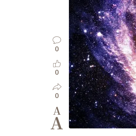
0
0
0
A
A