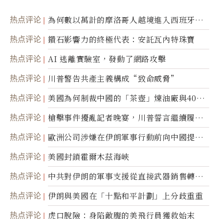
热点评论
為何數以萬計的摩洛哥人越境進入西班牙休
達
热点评论
鑽石影響力的終極代表：安託瓦內特珠寶
热点评论
AI 逃離實驗室，發動了網路攻擊
热点评论
川普警告共產主義構成“致命威脅”
热点评论
美國為何制裁中國的「茶壺」煉油廠與40家
航運公司
热点评论
槍擊事件擾亂記者晚宴，川普誓言繼續履行
職責
热点评论
歐洲公司涉嫌在伊朗軍事行動前向中國提供
美軍基地的衛星影像
热点评论
美國封鎖霍爾木茲海峽
热点评论
中共對伊朗的軍事支援從直接武器銷售轉向
間接技術轉讓
热点评论
伊朗與美國在「十點和平計劃」上分歧重重
热点评论
虎口脫險：身陷敵腹的美飛行員獲救始末