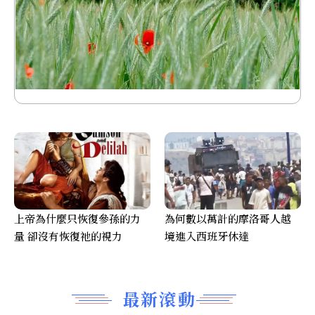
上帝為什麼只恢復參孫的力
為何數以萬計的摩洛哥人越
量 卻沒有恢復祂的視力
境進入西班牙休達
最新滾動