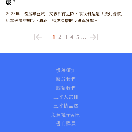
麼？
2025年，當搜尋重啟，又被暫停之際，讓我們超越「找到殘骸」
這樣表層的期待，真正走進更深層的反思與覺醒。
1
2
3
4
5
…
投稿須知
關於我們
聯繫我們
三才人註冊
三才精品店
免費電子期刊
書刊購買