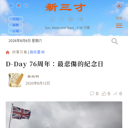
簡體
投稿
聯繫
Sun, Moon and Stars ,
4:38
分鐘
訂閱
2026年8月8日
星期六
时事万象
国际要闻
D-Day 76周年：最悲傷的紀念日
姜啟明
2020年6月12日
0
0
0