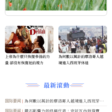
上帝為什麼只恢復參孫的力
為何數以萬計的摩洛哥人越
量 卻沒有恢復祂的視力
境進入西班牙休達
最新滾動
国际要闻
為何數以萬計的摩洛哥人越境進入西班牙休
達
国际要闻
鑽石影響力的終極代表：安託瓦內特珠寶