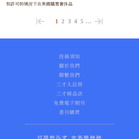
別許可的情況下在美國購買奢侈品
1
2
3
4
5
…
投稿須知
關於我們
聯繫我們
三才人註冊
三才精品店
免費電子期刊
書刊購買
訂閱新三才 全家樂融融