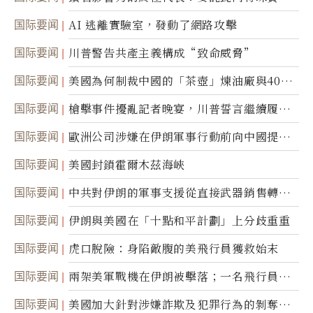
国际要闻
AI 逃離實驗室，發動了網路攻擊
国际要闻
川普警告共產主義構成“致命威脅”
国际要闻
美國為何制裁中國的「茶壺」煉油廠與40家
航運公司
国际要闻
槍擊事件擾亂記者晚宴，川普誓言繼續履行
職責
国际要闻
歐洲公司涉嫌在伊朗軍事行動前向中國提供
美軍基地的衛星影像
国际要闻
美國封鎖霍爾木茲海峽
国际要闻
中共對伊朗的軍事支援從直接武器銷售轉向
間接技術轉讓
国际要闻
伊朗與美國在「十點和平計劃」上分歧重重
国际要闻
虎口脫險：身陷敵腹的美飛行員獲救始末
国际要闻
兩架美軍戰機在伊朗被擊落；一名飛行員失
蹤
国际要闻
美國加大針對涉嫌詐欺及犯罪行為的剝奪公